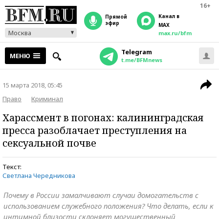
16+
Канал в
прямой
эфир
MAX
Москва
max.ru/bfm
Telegram
МЕНЮ
t.me/BFMnews
15 марта 2018, 05:45
Право
Криминал
Харассмент в погонах: калининградская
пресса разоблачает преступления на
сексуальной почве
Текст:
Светлана Чередникова
Почему в России замалчивают случаи домогательств с
использованием служебного положения? Что делать, если к
интимной близости склоняет могущественный