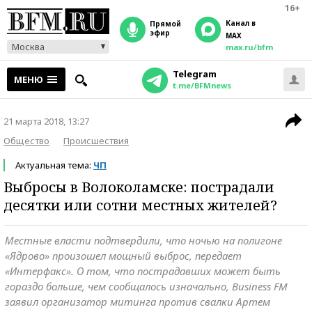
16+
Канал в
прямой
эфир
MAX
Москва
max.ru/bfm
Telegram
МЕНЮ
t.me/BFMnews
21 марта 2018, 13:27
Общество
Происшествия
Актуальная тема:
ЧП
Выбросы в Волоколамске: пострадали
десятки или сотни местных жителей?
Местные власти подтвердили, что ночью на полигоне
«Ядрово» произошел мощный выброс, передает
«Интерфакс». О том, что пострадавших может быть
гораздо больше, чем сообщалось изначально, Business FM
заявил организатор митинга против свалки Артем