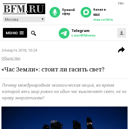
16+
Канал в
прямой
эфир
MAX
Москва
max.ru/bfm
Telegram
МЕНЮ
t.me/BFMnews
24 марта 2018, 10:24
Общество
«Час Земли»: стоит ли гасить свет?
Почему международная экологическая акция, во время
которой весь мир ровно на один час выключает свет, не по
нраву энергетикам?