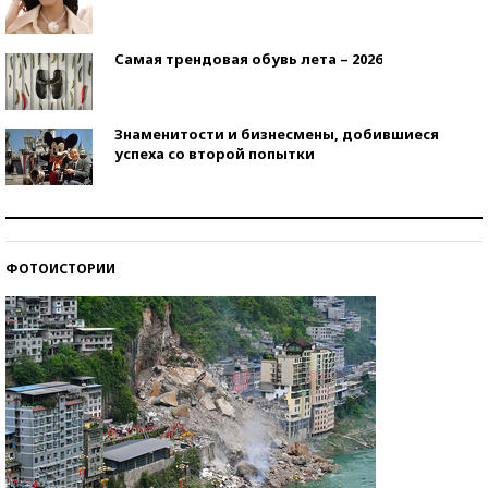
Самая трендовая обувь лета – 2026
Знаменитости и бизнесмены, добившиеся
успеха со второй попытки
Как защититься от солнца на курорте?
ФОТОИСТОРИИ
Кто изобрел средства связи?