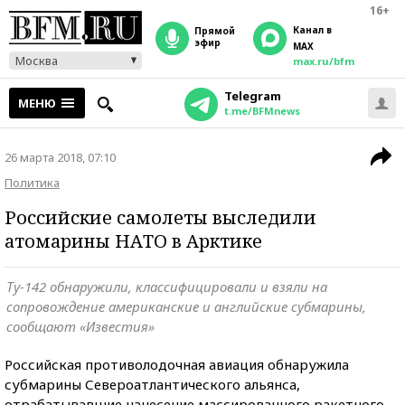
16+
Канал в
прямой
эфир
MAX
Москва
max.ru/bfm
Telegram
МЕНЮ
t.me/BFMnews
26 марта 2018, 07:10
Политика
Российские самолеты выследили
атомарины НАТО в Арктике
Ту-142 обнаружили, классифицировали и взяли на
сопровождение американские и английские субмарины,
сообщают «Известия»
Российская противолодочная авиация обнаружила
субмарины Североатлантического альянса,
отрабатывавшие нанесение массированного ракетного