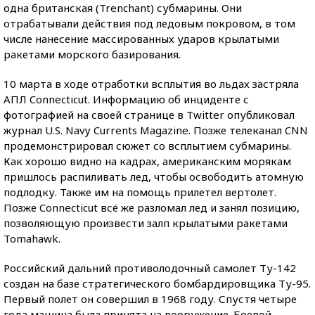
одна британская (Trenchant) субмарины. Они
отрабатывали действия под ледовым покровом, в том
числе нанесение массированных ударов крылатыми
ракетами морского базирования.
10 марта в ходе отработки всплытия во льдах застряла
АПЛ Connecticut. Информацию об инциденте с
фотографией на своей странице в Twitter опубликовал
журнал U.S. Navy Currents Magazine. Позже телеканал CNN
продемонстрировал сюжет со всплытием субмарины.
Как хорошо видно на кадрах, американским морякам
пришлось распиливать лед, чтобы освободить атомную
подлодку. Также им на помощь прилетел вертолет.
Позже Connecticut всё же разломал лед и занял позицию,
позволяющую произвести залп крылатыми ракетами
Tomahawk.
Российский дальний противолодочный самолет Ту-142
создан на базе стратегического бомбардировщика Ту-95.
Первый полет он совершил в 1968 году. Спустя четыре
года машина была принята на вооружение. Боевой