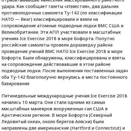
удара. Как сообщает газеты «Известия», два дальних
противолодочных самолета Ту-142 (по классификации
НАТО — Bear) классифицировали и взяли на
сопровождение атомные подводные лодки ВМС США и
Великобритании. Эти АПЛ участвовали в масштабных
учениях Ice Exercise 2018 в море Бофорта. Попутно
российские самолеты провели доразведку района
проведения учений ВМС НАТО Ice Exercise 2018 в море
Бофорта. Были обнаружены, классифицированы и взяты
на сопровождение действовавшие в этом районе
подводные лодки. После выполнения поставленных задач
оба Ту-142 благополучно вернулись в места постоянного
базирования
Пятинедельные международные учения Ice Exercise 2018
начались 10 марта. Они стали одними из самых
масштабных маневров вооруженных сил США в
Арктическом регионе. В море Бофорта (Северный
Ледовитый океан, около берегов Аляски) были
направлены две американские (Hartford и Connecticut) и