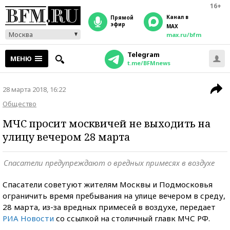
16+
Канал в
прямой
эфир
MAX
Москва
max.ru/bfm
Telegram
МЕНЮ
t.me/BFMnews
28 марта 2018, 16:22
Общество
МЧС просит москвичей не выходить на
улицу вечером 28 марта
Спасатели предупреждают о вредных примесях в воздухе
Спасатели советуют жителям Москвы и Подмосковья
ограничить время пребывания на улице вечером в среду,
28 марта, из-за вредных примесей в воздухе, передает
РИА Новости
со ссылкой на столичный главк МЧС РФ.