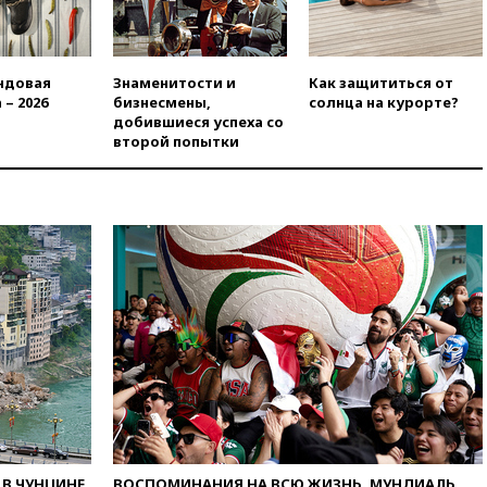
угрожает
вчера, 20:08
По всей Грузии
снова отключилось
ндовая
Знаменитости и
Как защититься от
электричество
 – 2026
бизнесмены,
солнца на курорте?
вчера, 20:00
Зеленский связал
добившиеся успеха со
дефицит ракет с попыткой
второй попытки
Запада принудить Киев к
уступкам
вчера, 19:45
Памфилова: ЦИК
примет беспрецедентные
меры безопасности во время
выборов
вчера, 19:35
Памфилова
сообщила об омоложении
партийных списков на выборах
в Госдуму
вчера, 19:25
Путин
прокомментировал первый
номер «Единой России» в
бюллетене
В ЧУНЦИНЕ
ВОСПОМИНАНИЯ НА ВСЮ ЖИЗНЬ. МУНДИАЛЬ