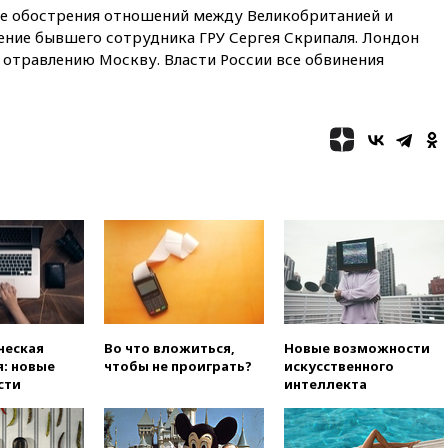
предпочел бы соглашение с
не обострения отношений между Великобританией и
Ираном
ение бывшего сотрудника ГРУ Сергея Скрипаля. Лондон
02:06
Лантратова: судьба
 отравлению Москву. Власти России все обвинения
сотни жителей Курской
области все еще неизвестна
01:10
МИД РФ: ЕС пытается
сохранить мобилизационный
ресурс для Украины
00:05
Девочка с «маской
Бэтмена» показала лицо
после последней операции
вчера, 23:35
Российского
историка Артема Кирпиченка
арестовали в Израиле
вчера, 23:23
«Спартак»
разгромил «Оренбург» в
ческая
Во что вложиться,
Новые возможности
Кубке России
: новые
чтобы не проиграть?
искусственного
сти
интеллекта
вчера, 23:00
Пост Дмитриева в
X о миграционном кризисе в
Сеуте набрал миллион
просмотров