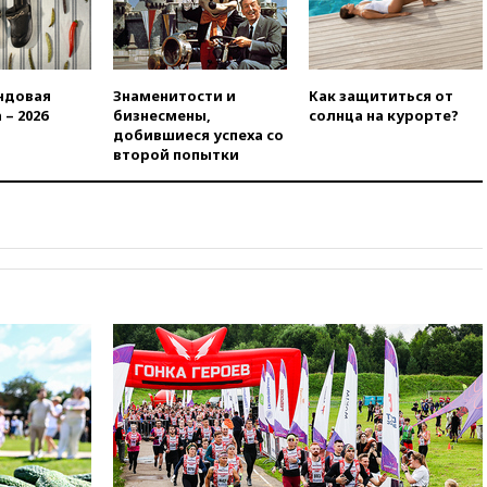
вчера, 22:49
Минпромторг:
банкротство «Кванта» не
означает прекращения
производства телевизоров в
ндовая
Знаменитости и
Как защититься от
РФ
 – 2026
бизнесмены,
солнца на курорте?
добившиеся успеха со
вчера, 22:35
Семь грузовых
второй попытки
вагонов сошли с рельсов в
Оренбургской области
вчера, 22:22
Минфин: в июле
выросли нефтегазовые
доходы российского бюджета
вчера, 22:15
Аксаков: ЦБ
согласовал первый стандарт
исламского банкинга
вчера, 21:43
Организаторы
«Интервидения»
подтвердили, что конкурс
пройдет в Саудовской Аравии
вчера, 21:35
Машков: в РФ
подготовили концепцию