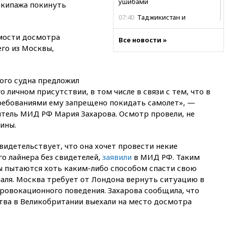
ушибами
экипажа покинуть
07:40
Таджикистан и
SpaceX/Starlink расширяют
сотрудничество в сфере
мости досмотра
Все новости »
технологий
го из Москвы,
07:00
Силы ПВО сбили шесть
БПЛА ВСУ, летевших на
Москву
ого судна предложил
о личном присутствии, в том числе в связи с тем, что в
06:25
Золото подорожало до
ребованиями ему запрещено покидать самолет», —
$4350 за тройскую унцию
тель МИД РФ Мария Захарова. Осмотр провели, не
06:01
МИД РФ: Казахстан
ины.
понимает сущность киевского
режима
идетельствует, что она хочет провести некие
05:10
Дом детства Нила
о лайнера без свидетелей,
заявили
в МИД РФ. Таким
Армстронга впервые за 38 лет
ы пытаются хоть каким-либо способом спасти свою
выставили на продажу
паля. Москва требует от Лондона вернуть ситуацию в
04:00
Мирошник: России стоит
провокационного поведения. Захарова сообщила, что
быть готовой к продолжению
тва в Великобритании выехали на место досмотра
украинского конфликта
03:16
Трамп заявил, что