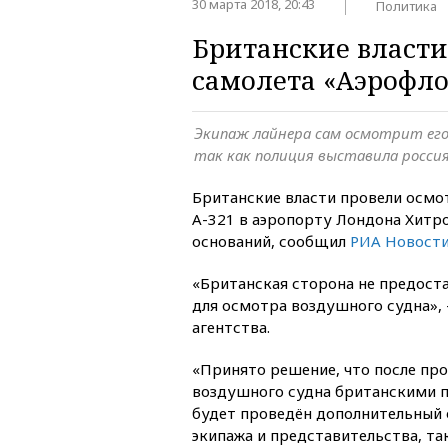
30 марта 2018, 20:43
Политика
Британские власти
самолета «Аэрофло
Экипаж лайнера сам осмотрит его 
так как полиция выставила росси
Британские власти провели осмо
А-321 в аэропорту Лондона Хитро
оснований, сообщил
РИА Новост
«Британская сторона не предост
для осмотра воздушного судна»,
агентства.
«Принято решение, что после пр
воздушного судна британскими п
будет проведён дополнительный 
экипажа и представительства, та