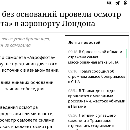
 без оснований провели осмотр
та» в аэропорту Лондона
после ухода британцев,
Лента новостей
ян из самолета
09:18
В Ярославской области
тр самолета «Аэрофлота»
отражена самая
массированная атака БПЛА
у, не предъявив для этого
и
источник в авиакомпании.
09:16
Трамп сообщил об
огромном запасе боеприпасов
в США
авила никаких оснований
 — заявил собеседник
08:54
В Таиланде сегодня
прощаются с молодыми
россиянами, жестоко убитыми
в Паттайе
оведения осмотра
редставителями власти,
08:26
Летчики с упавшего
осмотр самолёта силами
самолета в Приангарье
отделались ссадинами и
к как в момент осмотра