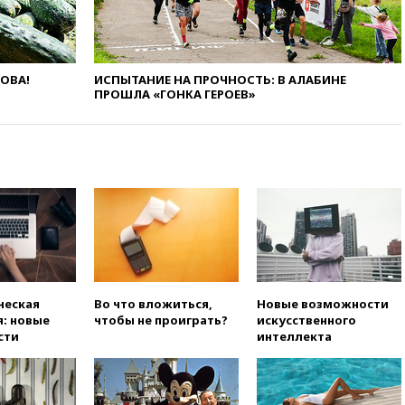
развития театрального
искусства до 2035 года
вчера, 21:21
Правительство
РФ разрешило продажу
ЛОВА!
ИСПЫТАНИЕ НА ПРОЧНОСТЬ: В АЛАБИНЕ
бензина старых
ПРОШЛА «ГОНКА ГЕРОЕВ»
экологических классов
вчера, 21:15
Путин обсудил с
Машковым 150-летие Союза
театральных деятелей
вчера, 20:47
Newsweek:
«взрывная» диарея охватила
47 из 50 штатов США
вчера, 20:35
ПВО за 12 часов
сбила 200 украинских
беспилотников
ческая
Во что вложиться,
Новые возможности
вчера, 20:20
Третий комплект
: новые
чтобы не проиграть?
искусственного
золотых медалей выиграли на
сти
интеллекта
ЧЕ российские синхронистки
вчера, 20:15
ТАСС: жизни
главы «Уралдронзавода»
после взрыва ничего не