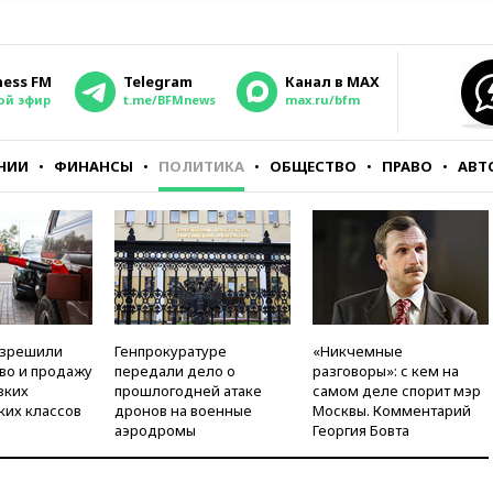
ness FM
Telegram
Канал в MAX
ой эфир
t.me/BFMnews
max.ru/bfm
НИИ
ФИНАНСЫ
ПОЛИТИКА
ОБЩЕСТВО
ПРАВО
АВТ
азрешили
Генпрокуратуре
«Никчемные
во и продажу
передали дело о
разговоры»: с кем на
зких
прошлогодней атаке
самом деле спорит мэр
ких классов
дронов на военные
Москвы. Комментарий
аэродромы
Георгия Бовта