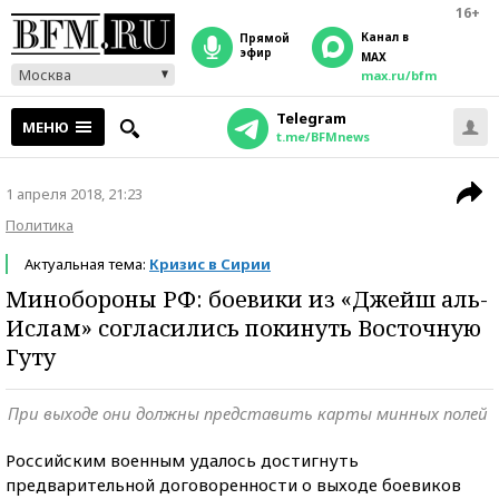
16+
Канал в
прямой
эфир
MAX
Москва
max.ru/bfm
Telegram
МЕНЮ
t.me/BFMnews
1 апреля 2018, 21:23
Политика
Актуальная тема:
Кризис в Сирии
Минобороны РФ: боевики из «Джейш аль-
Ислам» согласились покинуть Восточную
Гуту
При выходе они должны представить карты минных полей
Российским военным удалось достигнуть
предварительной договоренности о выходе боевиков