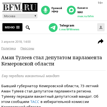
16+
Канал в
прямой
эфир
MAX
Москва
max.ru/bfm
Telegram
МЕНЮ
t.me/BFMnews
3 апреля 2018, 14:00
Политика
Персоны
Аман Тулеев стал депутатом парламента
Кемеровской области
Ему передали вакантный мандат
Бывший губернатор Кемеровской области, 73-летний
Аман Тулеев стал депутатом парламента региона.
Тулееву передали вакантный депутатский мандат. Об
этом сообщили
ТАСС
в избирательной комиссии
Кемеровской области.