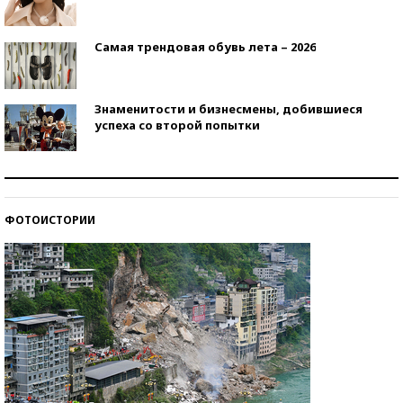
Самая трендовая обувь лета – 2026
Знаменитости и бизнесмены, добившиеся
успеха со второй попытки
Как защититься от солнца на курорте?
ФОТОИСТОРИИ
Кто изобрел средства связи?