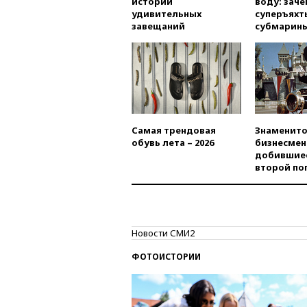
истории
воду: заче
удивительных
суперъяхт
завещаний
субмарин
Самая трендовая
Знаменито
обувь лета – 2026
бизнесмен
добившиес
второй по
Новости СМИ2
ФОТОИСТОРИИ