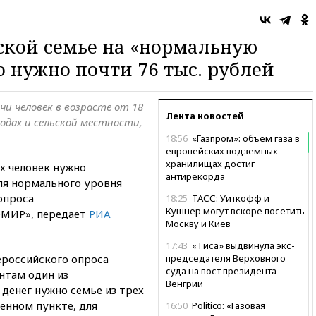
ской семье на «нормальную
 нужно почти 76 тыс. рублей
чи человек в возрасте от 18
Лента новостей
одах и сельской местности,
18:56
«Газпром»: объем газа в
европейских подземных
хранилищах достиг
х человек нужно
антирекорда
ля нормального уровня
опроса
18:25
ТАСС: Уиткофф и
Кушнер могут вскоре посетить
ОМИР», передает
РИА
Москву и Киев
17:43
«Тиса» выдвинула экс-
ероссийского опроса
председателя Верховного
суда на пост президента
нтам один из
Венгрии
денег нужно семье из трех
енном пункте, для
16:50
Politico: «Газовая