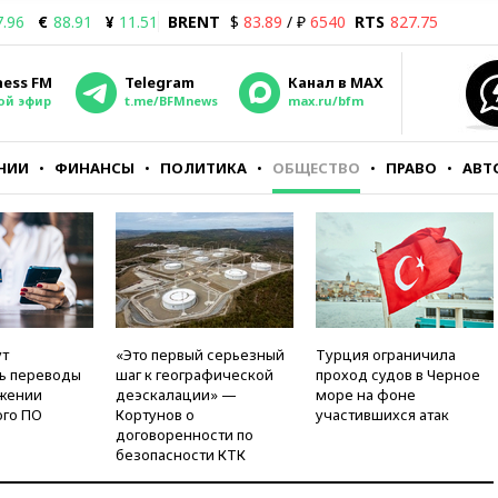
7.96
€
88.91
¥
11.51
BRENT
$
83.89
/ ₽
6540
RTS
827.75
ness FM
Telegram
Канал в MAX
ой эфир
t.me/BFMnews
max.ru/bfm
НИИ
ФИНАНСЫ
ПОЛИТИКА
ОБЩЕСТВО
ПРАВО
АВТ
ут
«Это первый серьезный
Турция ограничила
ь переводы
шаг к географической
проход судов в Черное
жении
деэскалации» —
море на фоне
го ПО
Кортунов о
участившихся атак
договоренности по
безопасности КТК