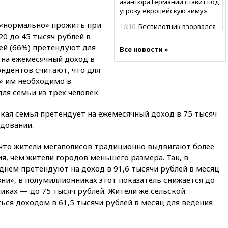
авантюра Германии ставит под
угрозу европейскую зиму»
а «нормально» прожить при
16:16
Беспилотник взорвался
0 до 45 тысяч рублей в
вблизи газопровода в
Болгарии
ей (66%) претендуют для
Все новости »
 на ежемесячный доход в
15:25
При атаке БПЛА в
ондентов считают, что для
Белгородской области погиб
мирный житель
» им необходимо в
ля семьи из трех человек.
14:54
В Аргентине умер отец
футболиста Лионеля Месси
кая семья претендует на ежемесячный доход в 75 тысяч
14:43
Турция ограничила
едовании.
судоходство в Черном море
14:20
Генпрокурором США
что жители мегаполисов традиционно выдвигают более
стал Тодд Бланш
, чем жители городов меньшего размера. Так, в
днем претендуют на доход в 91,6 тысячи рублей в месяц
13:37
Пляжи Геленджика
закрыты из-за опасности БПЛА
ни», в полумиллионниках этот показатель снижается до
никах — до 75 тысяч рублей. Жители же сельской
13:03
Испания ввела
ся доходом в 61,5 тысячи рублей в месяц для ведения
погранконтроль для
итальянских туристов