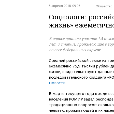
5 апреля 2018, 09:06
Общество
Социологи: россий
жизнь» ежемесячно
В опросе приняли участие 1,5 тыся
лет и старше, проживающие в гор
во всех федеральных округах
Средней российской семье из тре
ежемесячно 75,9 тысячи рублей д
жизни, свидетельствуют данные 
исследовательского холдинга «Р
Новости
.
В марте текущего года в ходе вс
населения РОМИР задал респонде
традиционных вопросов: сколько 
человек, проживающей в их насел