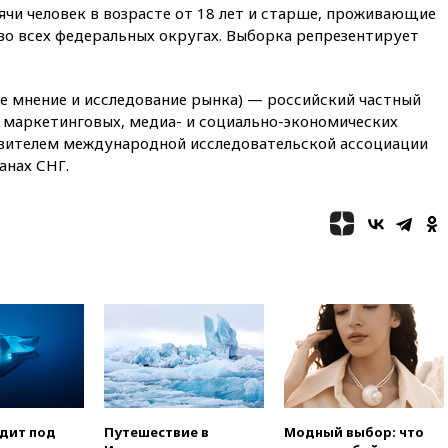
12:27
Возгорание на Ильском
сячи человек в возрасте от 18 лет и старше, проживающие
НПЗ, вызванное атакой БПЛА,
 во всех федеральных округах. Выборка репрезентирует
потушили
11:47
Суд оставил под
арестом Rolls-Royce блогера
 мнение и исследование рынка) — российский частный
Лерчек
 маркетинговых, медиа- и социально-экономических
11:07
При столкновении
авителем международной исследовательской ассоциации
катера и лодки под Самарой
ранах СНГ.
погибли два человека
10:27
Движение по трассе
«Новороссия» восстановлено
09:55
Силы ПВО перехватили
за утро 85 БПЛА над
территорией РФ
09:25
Ильский НПЗ на Кубани
загорелся после падения
обломков дрона
08:57
Собянин сообщил о
девяти БПЛА, сбитых на
подлете к Москве
одит под
Путешествие в
Модный выбор: что