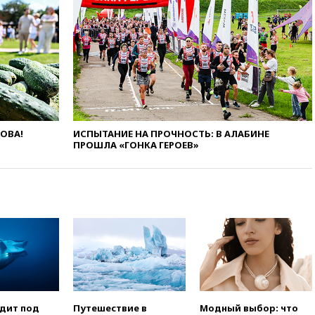
войну»
01:35
Мигрант погиб при
попытке попасть из Марокко в
Сеуту на параплане
00:30
FT: ЕС не готов принять в
блок Украину из-за уровня
коррупции
вчера, 23:35
Лукашенко
ЛОВА!
ИСПЫТАНИЕ НА ПРОЧНОСТЬ: В АЛАБИНЕ
объяснил экономическую
ПРОШЛА «ГОНКА ГЕРОЕВ»
выгоду безвизового режима с
ЕС
вчера, 22:59
На башню
ресторана «Армения» в
Москве вернут утраченную
скульптуру балерины
вчера, 22:45
Литовец
протаранил погранпункт при
попытке попасть в Россию
вчера, 22:28
Бессент
анонсировал скорое
одит под
Путешествие в
Модный выбор: что