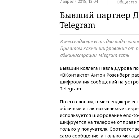
7 апреля 2018, 13:04
Общество
Бывший партнер Д
Telegram
В мессенджере есть два вида чато
При этом ключи шифрования от п
администрации Telegram есть
Бывший коллега Павла Дурова по
«ВКонтакте» Антон Розенберг ра
шифрования сообщений на устрой
Telegram.
По его словам, в мессенджере ест
облачные и так называемые секре
используется шифрование end-to
шифруется на телефоне отправит
только у получателя. Соответств
само сообщение, а только метада