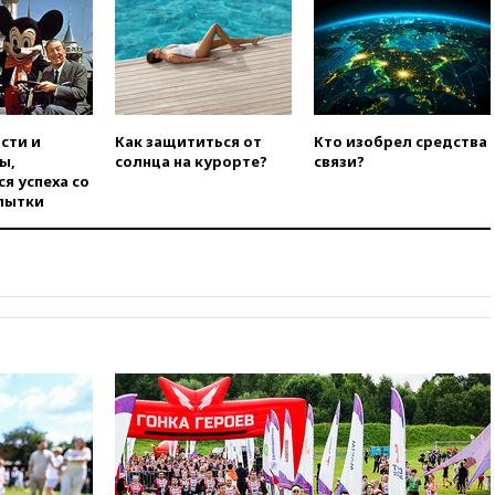
вчера, 22:15
Три человека
получили ножевые ранения
при нападении в Чехии
вчера, 22:00
Путин поручил
выделить средства на новые
сти и
Как защититься от
Кто изобрел средства
РЛС для Белгородской
ы,
солнца на курорте?
связи?
области
я успеха со
вчера, 21:56
The Atlantic: Маск
пытки
отказал Украине в
использовании Starlink для
атак вглубь РФ
вчера, 21:35
После пожара на
складе в Брянске возбудили
уголовное дело
вчера, 21:26
Лидеры сборной
РФ по гимнастике получили
официальный отказ в визах от
Хорватии
вчера, 21:15
Пентагон
опубликовал 16 новых видео с