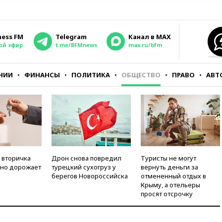
ness FM
Telegram
Канал в MAX
ой эфир
t.me/BFMnews
max.ru/bfm
НИИ
ФИНАНСЫ
ПОЛИТИКА
ОБЩЕСТВО
ПРАВО
АВТ
 вторичка
Дрон снова повредил
Туристы не могут
но дорожает
турецкий сухогруз у
вернуть деньги за
берегов Новороссийска
отмененный отдых в
Крыму, а отельеры
просят отсрочку