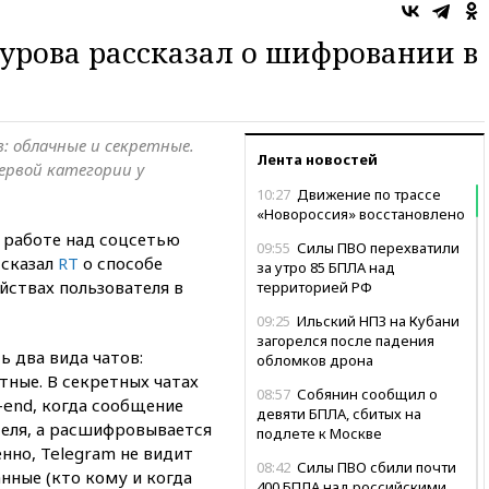
урова рассказал о шифровании в
в: облачные и секретные.
Лента новостей
ервой категории у
10:27
Движение по трассе
«Новороссия» восстановлено
 работе над соцсетью
09:55
Силы ПВО перехватили
ссказал
RT
о способе
за утро 85 БПЛА над
ствах пользователя в
территорией РФ
09:25
Ильский НПЗ на Кубани
загорелся после падения
ь два вида чатов:
обломков дрона
тные. В секретных чатах
08:57
Собянин сообщил о
-end, когда сообщение
девяти БПЛА, сбитых на
еля, а расшифровывается
подлете к Москве
енно, Telegram не видит
08:42
Силы ПВО сбили почти
нные (кто кому и когда
400 БПЛА над российскими