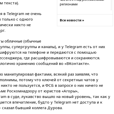
м текста).
регионами
08:16
Лукашенко призвал
я в Telegram не очень
белорусов покупать избы в
 только с одного
Все новости »
селах
ически никто не
07:30
Нигерия стала
рг.
крупнейшим поставщиком
авиатоплива в Европу
аты облачные (обычные
06:30
США и Колумбия
уппы, супергруппы и каналы), и у Telegram есть от них
обсуждают координацию
 шифруются на телефоне и передаются с помощью
усилий против наркотрафика
ессенджера, где расшифровываются и сохраняются.
алогично хранению сообщений во «ВКонтакте».
05:30
ВМС Испании усилили
присутствие в Сеуте на фоне
миграционного кризиса
о манипулировал фактами, всякий раз заявляя, что
полнимы, потому что ключей от секретных чатов у
03:30
В Минстрое сравнили
качество жилья в Нью-Йорке и
никто не пользуется, и ФСБ в запросе о них ничего не
России
сьме Роскомнадзору от юристов «Агоры»,
m в суде, лукавство вышло на новый уровень, так как у
02:30
Трамп попросил
ается впечатление, будто у Telegram нет доступа и к
отпустить его с круглого стола
в Госдепе, чтобы «вести
 сказал бывший коллега Дурова.
войну»