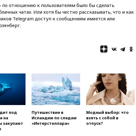
» по отношению к пользователям было бы сделать
01:35
Мигрант погиб при
попытке попасть из Марокко в
лачных чатах. Или хотя бы честно рассказывать, что и как
Сеуту на параплане
чиков Telegram доступ к сообщениям имеется или
озенберг.
00:30
FT: ЕС не готов принять в
блок Украину из-за уровня
коррупции
вчера, 23:35
Лукашенко
объяснил экономическую
выгоду безвизового режима с
ЕС
вчера, 22:59
На башню
ресторана «Армения» в
Москве вернут утраченную
скульптуру балерины
вчера, 22:45
Литовец
протаранил погранпункт при
попытке попасть в Россию
одит под
Путешествие в
Модный выбор: что
м на
Исландию по следам
взять с собой в
вчера, 22:28
Бессент
ы закупают
«Интерстеллара»
отпуск?
анонсировал скорое
ы
соглашение о прекращении
огня США и Ирана