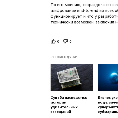
По его мнению, «гораздо честнее
шифрование end-to-end во всех об
функционирует и что у разработ
технически возможен, заключил Р
0
0
РЕКОМЕНДУЕМ:
Судьба наследства:
Бизнес ух
истории
воду: заче
удивительных
суперъяхт
завещаний
субмарин