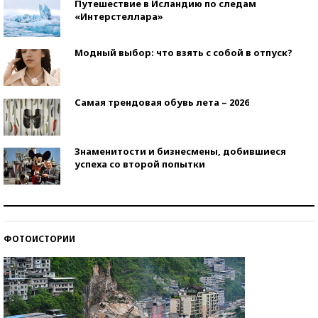
Путешествие в Исландию по следам
«Интерстеллара»
Модный выбор: что взять с собой в отпуск?
Самая трендовая обувь лета – 2026
Знаменитости и бизнесмены, добившиеся
успеха со второй попытки
Как защититься от солнца на курорте?
ФОТОИСТОРИИ
Кто изобрел средства связи?