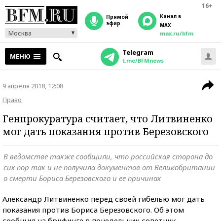
16+
Канал в
прямой
эфир
MAX
Москва
max.ru/bfm
Telegram
МЕНЮ
t.me/BFMnews
9 апреля 2018, 12:08
Право
Генпрокуратура считает, что Литвиненко
мог дать показания против Березовского
В ведомстве также сообщили, что российская сторона до
сих пор так и не получила документов от Великобритании
о смерти Бориса Березовского и ее причинах
Александр Литвиненко перед своей гибелью мог дать
показания против Бориса Березовского. Об этом
сообщил на брифинге в понедельник советник