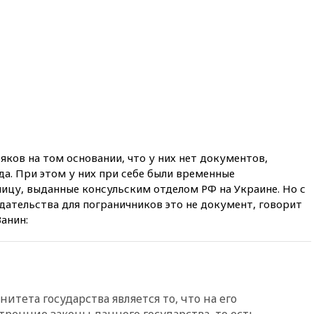
вчера, 20:35
Велосипедист
погиб при атаке FPV-дрона в
Белгородской области
вчера, 20:30
Лидию Невзорову
заочно арестовали по делу о
финансировании
экстремизма
вчера, 20:20
Суд США
постановил остановить
строительство бального зала в
ков на том основании, что у них нет документов,
Белом доме
а. При этом у них при себе были временные
вчера, 20:15
Сенат США
ницу, выданные консульским отделом РФ на Украине. Но с
одобрил ужесточение
дательства для пограничников это не документ, говорит
санкций против России и
анин:
Ирана
вчера, 20:00
СК возбудил дело
против журналистки Катерины
Гордеевой о фейках о ВС
России
итета государства является то, что на его
вчера, 19:45
ISU предоставил
ренние законы данного государства, то есть