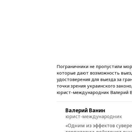
Пограничники не пропустили моря
которые дают возможность выезд
удостоверения для выезда за гра
точки зрения украинского законо
юрист-международник Валерий В
Валерий Ванин
юрист-международник
«Одним из эффектов суверен
территории действуют внут