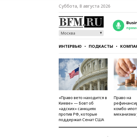
Суббота, 8 августа 2026
Busi
прям
Москва
ИНТЕРВЬЮ
ПОДКАСТЫ
КОМПА
СТИЛЬ
ТЕСТЫ
«Право вето находится в
Право на
Киеве» — Бовт об
рефинанси
«адских» санкциях
комбо-ипот
против РФ, которые
механизма 
поддержал Сенат США