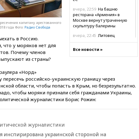
вчера, 22:59
На башню
ресторана «Армения» в
Москве вернут утраченную
пресечения капитану арестованного
скульптуру балерины
018 года Фото:
Радио Свобода
вчера, 22:45
Литовец
ыехать в Россию.
протаранил погранпункт при
, что у моряков нет для
попытке попасть в Россию
Все новости »
тов. Почему членов
вчера, 22:28
Бессент
выпускают из страны?
анонсировал скорое
соглашение о прекращении
траулера «Норд»
огня США и Ирана
 пересечь российско-украинскую границу через
вчера, 22:15
Три человека
нской области, чтобы попасть в Крым, но безрезультатно.
получили ножевые ранения
надо, чтобы моряки признали себя гражданами Украины,
при нападении в Чехии
политической журналистики Борис Рожин:
вчера, 22:00
Путин поручил
выделить средства на новые
РЛС для Белгородской
области
литической журналистики
вчера, 21:56
The Atlantic: Маск
ия инспирирована украинской стороной на
отказал Украине в