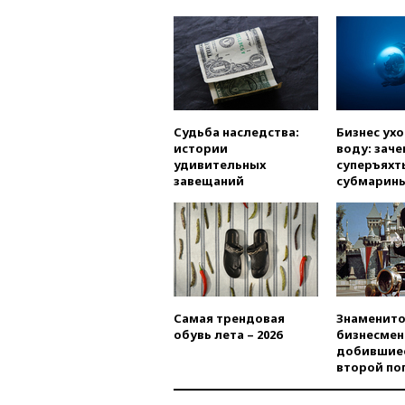
Судьба наследства:
Бизнес ух
истории
воду: заче
удивительных
суперъяхт
завещаний
субмарин
Самая трендовая
Знаменито
обувь лета – 2026
бизнесмен
добившиес
второй по