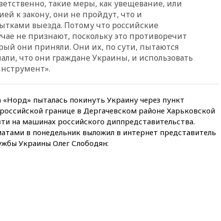
ветственно, такие меры, как увещевание, или
использовании Starlink для
атак вглубь РФ
ей к закону, они не пройдут, что и
ытками выезда. Потому что российские
вчера, 21:35
После пожара на
чае не признают, поскольку это противоречит
складе в Брянске возбудили
уголовное дело
рый они приняли. Они их, по сути, пытаются
али, что они граждане Украины, и использовать
вчера, 21:26
Лидеры сборной
инструмент».
РФ по гимнастике получили
официальный отказ в визах от
Хорватии
 «Норд» пыталась покинуть Украину через пункт
вчера, 21:15
Пентагон
-российской границе в Дергачевском районе Харьковской
опубликовал 16 новых видео с
НЛО
зти на машинах российского диппредставительства.
матами в понедельник выложил в интернет представитель
вчера, 21:00
На границе
ужбы Украины Олег Слободян:
Украины с Польшей скопилось
свыше 6,5 тысячи грузовиков
вчера, 20:53
Швыдкой:
«Интервидение» точно
пройдет в 2026 году
вчера, 20:45
ПВО за день
сбила еще 75 украинских
беспилотников над Россией