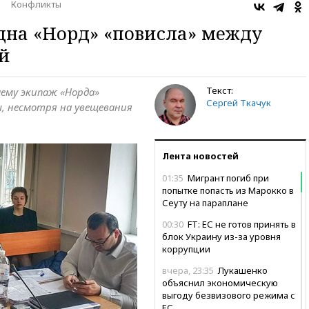
Конфликты
дна «Норд» «повисла» между
й
Текст:
чему экипаж «Норда»
Сергей Ткачук
, несмотря на увещевания
Лента новостей
01:35
Мигрант погиб при
попытке попасть из Марокко в
Сеуту на параплане
00:30
FT: ЕС не готов принять в
блок Украину из-за уровня
коррупции
вчера, 23:35
Лукашенко
объяснил экономическую
выгоду безвизового режима с
ЕС