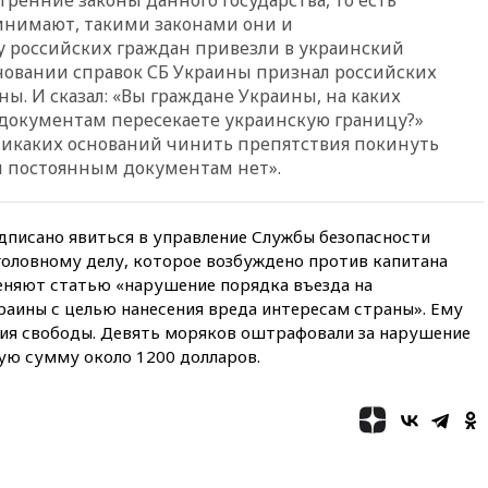
нейтральный статус
инимают, такими законами они и
фигуристкам Валиевой и
Трусовой
у российских граждан привезли в украинский
основании справок СБ Украины признал российских
вчера, 19:35
Зеленский
ы. И сказал: «Вы граждане Украины, на каких
впервые совершил
официальный визит в Сербию
 документам пересекаете украинскую границу?»
 никаких оснований чинить препятствия покинуть
вчера, 19:19
Россиянка
 постоянным документам нет».
погибла во Французских
Альпах
вчера, 19:00
Открытое
дписано явиться в управление Службы безопасности
горение на складе в Брянске
головному делу, которое возбуждено против капитана
ликвидировано
еняют статью «нарушение порядка въезда на
вчера, 18:55
Минобороны
ины с целью нанесения вреда интересам страны». Ему
отчиталось об ударах по двум
ения свободы. Девять моряков оштрафовали за нарушение
украинским сухогрузам в
ую сумму около 1200 долларов.
Черном море
вчера, 18:47
Школьники из РФ
стали абсолютными
чемпионами на олимпиаде по
ИИ
вчера, 18:39
Два человека