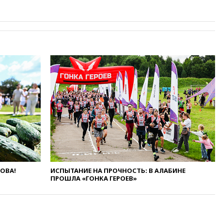
киберкомандование США
расследует серию
самоубийств своих служащих
вчера, 17:00
Сняты
ограничения на полеты в
аэропорту Геленджика
вчера, 16:50
В Братиславе
загорелся крупнейший НПЗ
Slovnaft
вчера, 16:45
«Яблоко» подаст
иск к депутату Госдумы
Алексею Журавлеву
вчера, 16:35
Мельникова и
еще шесть гимнастов сборной
России не получили визы на
ЧЕ
ЛОВА!
ИСПЫТАНИЕ НА ПРОЧНОСТЬ: В АЛАБИНЕ
вчера, 16:16
Движение по
ПРОШЛА «ГОНКА ГЕРОЕВ»
Крымскому мосту
перекрывали второй раз за
день
вчера, 16:00
Создатели