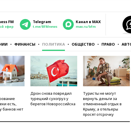
ness FM
Telegram
Канал в MAX
ой эфир
t.me/BFMnews
max.ru/bfm
НИИ
ФИНАНСЫ
ПОЛИТИКА
ОБЩЕСТВО
ПРАВО
АВТ
Дрон снова повредил
Туристы не могут
рование
турецкий сухогруз у
вернуть деньги за
еки есть,
берегов Новороссийска
отмененный отдых в
у банков нет
Крыму, а отельеры
просят отсрочку