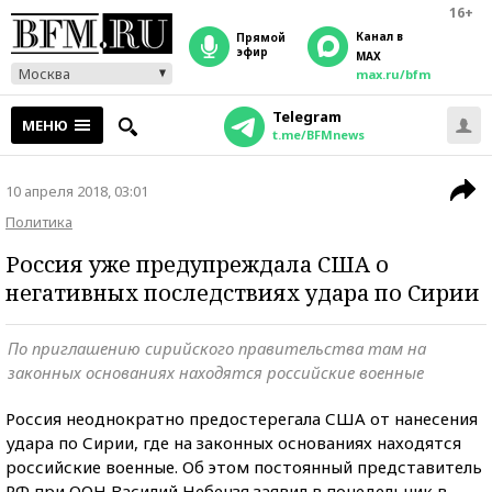
16+
Канал в
прямой
эфир
MAX
Москва
max.ru/bfm
Telegram
МЕНЮ
t.me/BFMnews
10 апреля 2018, 03:01
Политика
Россия уже предупреждала США о
негативных последствиях удара по Сирии
По приглашению сирийского правительства там на
законных основаниях находятся российские военные
Россия неоднократно предостерегала США от нанесения
удара по Сирии, где на законных основаниях находятся
российские военные. Об этом постоянный представитель
РФ при ООН Василий Небензя заявил в понедельник в