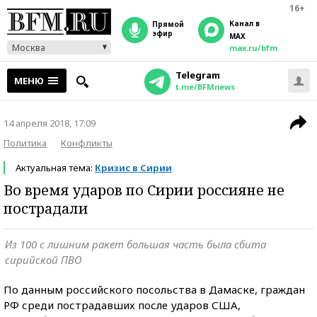
16+
Канал в
прямой
эфир
MAX
Москва
max.ru/bfm
Telegram
МЕНЮ
t.me/BFMnews
14 апреля 2018, 17:09
Политика
Конфликты
Актуальная тема:
Кризис в Сирии
Во время ударов по Сирии россияне не
пострадали
Из 100 с лишним ракет большая часть была сбита
сирийской ПВО
По данным российского посольства в Дамаске, граждан
РФ среди пострадавших после ударов США,