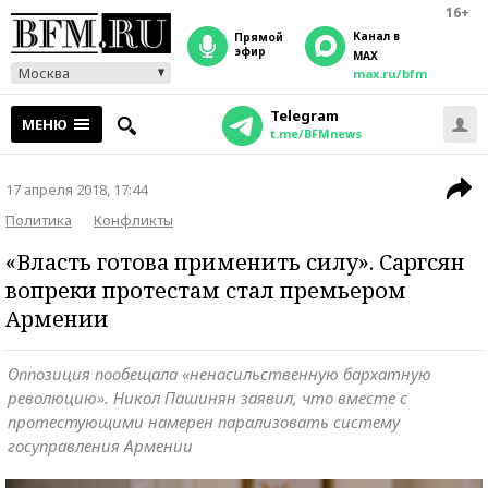
16+
Канал в
прямой
эфир
MAX
Москва
max.ru/bfm
Telegram
МЕНЮ
t.me/BFMnews
17 апреля 2018, 17:44
Политика
Конфликты
«Власть готова применить силу». Саргсян
вопреки протестам стал премьером
Армении
Оппозиция пообещала «ненасильственную бархатную
революцию». Никол Пашинян заявил, что вместе с
протестующими намерен парализовать систему
госуправления Армении