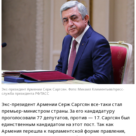
Экс-президент Армении Серж Саргсян. Фото: Михаил Климентьев/пресс-
служба президента РФ/ТАСС
Экс-президент Армении Серж Саргсян все-таки стал
премьер-министром страны. За его кандидатуру
проголосовали 77 депутатов, против — 17. Саргсян был
единственным кандидатом на этот пост. Так как
Армения перешла к парламентской форме правления,