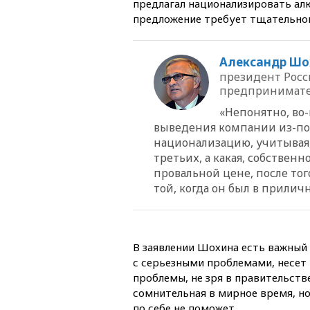
предлагал национализировать ал
предложение требует тщательног
Александр Шо
президент Росс
предпринимат
«Непонятно, во
выведения компании из-под
национализацию, учитывая,
третьих, а какая, собственн
провальной цене, после того
той, когда он был в прилич
В заявлении Шохина есть важный 
с серьезными проблемами, несет и
проблемы, не зря в правительст
сомнительная в мирное время, но
по себе не поможет.