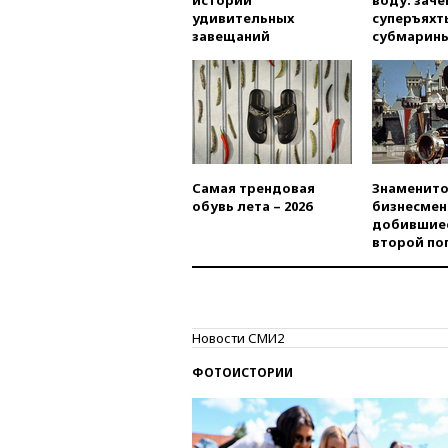
истории
воду: заче
удивительных
суперъяхт
завещаний
субмарин
Самая трендовая
Знаменито
обувь лета – 2026
бизнесмен
добившиес
второй по
Новости СМИ2
ФОТОИСТОРИИ