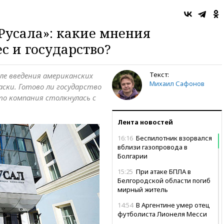
усала»: какие мнения
с и государство?
Текст:
ле введения американских
Михаил Сафонов
ски. Готово ли государство
о компания столкнулась с
Лента новостей
16:16
Беспилотник взорвался
вблизи газопровода в
Болгарии
15:25
При атаке БПЛА в
Белгородской области погиб
мирный житель
14:54
В Аргентине умер отец
футболиста Лионеля Месси