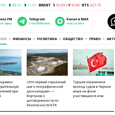
7.96
€
88.91
¥
11.51
BRENT
$
83.89
/ ₽
6540
RTS
827.75
ness FM
Telegram
Канал в MAX
ой эфир
t.me/BFMnews
max.ru/bfm
НИИ
ФИНАНСЫ
ПОЛИТИКА
ОБЩЕСТВО
ПРАВО
АВТ
енджика
«Это первый серьезный
Турция ограничила
удительную
шаг к географической
проход судов в Черное
пляжей при
деэскалации» —
море на фоне
А
Кортунов о
участившихся атак
договоренности по
безопасности КТК