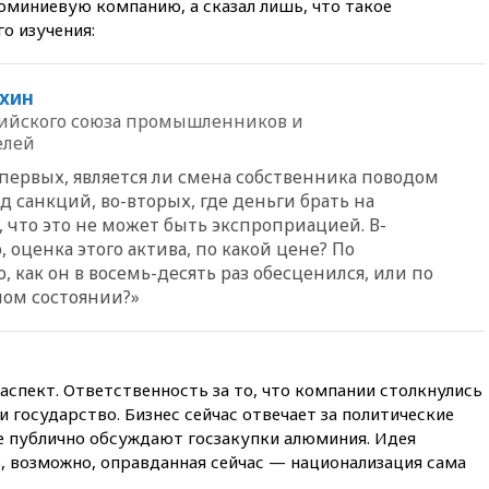
юминиевую компанию, а сказал лишь, что такое
о изучения:
09:55
Силы ПВО перехватили
за утро 85 БПЛА над
территорией РФ
хин
09:25
Ильский НПЗ на Кубани
ийского союза промышленников и
загорелся после падения
елей
обломков дрона
-первых, является ли смена собственника поводом
08:57
Собянин сообщил о
девяти БПЛА, сбитых на
 санкций, во-вторых, где деньги брать на
подлете к Москве
 что это не может быть экспроприацией. В-
о, оценка этого актива, по какой цене? По
08:42
Силы ПВО сбили почти
400 БПЛА над российскими
, как он в восемь-десять раз обесценился, или по
регионами
ном состоянии?»
08:16
Лукашенко призвал
белорусов покупать избы в
селах
аспект. Ответственность за то, что компании столкнулись
07:30
Нигерия стала
 государство. Бизнес сейчас отвечает за политические
крупнейшим поставщиком
авиатоплива в Европу
ве публично обсуждают госзакупки алюминия. Идея
, возможно, оправданная сейчас — национализация сама
06:30
США и Колумбия
обсуждают координацию