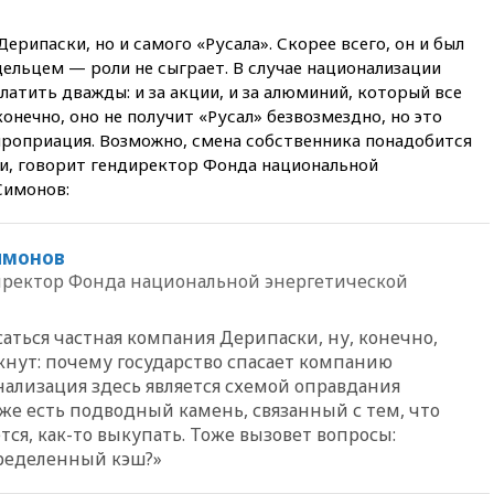
усилий против наркотрафика
ерипаски, но и самого «Русала». Скорее всего, он и был
05:30
ВМС Испании усилили
ельцем — роли не сыграет. В случае национализации
присутствие в Сеуте на фоне
латить дважды: и за акции, и за алюминий, который все
миграционного кризиса
конечно, оно не получит «Русал» безвозмездно, но это
03:30
В Минстрое сравнили
проприация. Возможно, смена собственника понадобится
качество жилья в Нью-Йорке и
и, говорит гендиректор Фонда национальной
России
Симонов:
02:30
Трамп попросил
отпустить его с круглого стола
в Госдепе, чтобы «вести
имонов
войну»
ректор Фонда национальной энергетической
01:35
Мигрант погиб при
попытке попасть из Марокко в
Сеуту на параплане
саться частная компания Дерипаски, ну, конечно,
кнут: почему государство спасает компанию
00:30
FT: ЕС не готов принять в
нализация здесь является схемой оправдания
блок Украину из-за уровня
же есть подводный камень, связанный с тем, что
коррупции
ся, как-то выкупать. Тоже вызовет вопросы:
вчера, 23:35
Лукашенко
ределенный кэш?»
объяснил экономическую
выгоду безвизового режима с