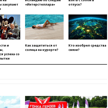
м на
Исландию по следам
взять с собой в
использовании Starlink для
ы закупают
«Интерстеллара»
отпуск?
атак вглубь РФ
ы
вчера, 21:35
После пожара на
складе в Брянске возбудили
уголовное дело
вчера, 21:26
Лидеры сборной
РФ по гимнастике получили
официальный отказ в визах от
Хорватии
сти и
Как защититься от
Кто изобрел средства
ы,
солнца на курорте?
связи?
вчера, 21:15
Пентагон
я успеха со
опубликовал 16 новых видео с
пытки
НЛО
вчера, 21:00
На границе
Украины с Польшей скопилось
свыше 6,5 тысячи грузовиков
вчера, 20:53
Швыдкой:
«Интервидение» точно
пройдет в 2026 году
вчера, 20:45
ПВО за день
сбила еще 75 украинских