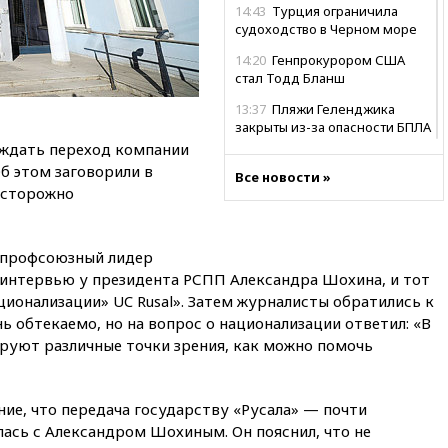
14:43
Турция ограничила
судоходство в Черном море
14:20
Генпрокурором США
стал Тодд Бланш
13:37
Пляжи Геленджика
закрыты из-за опасности БПЛА
уждать переход компании
13:03
Испания ввела
Об этом заговорили в
погранконтроль для
Все новости »
 осторожно
итальянских туристов
12:27
Возгорание на Ильском
НПЗ, вызванное атакой БПЛА,
л профсоюзный лидер
потушили
 интервью у президента РСПП Александра Шохина, и тот
11:47
Суд оставил под
ионализации» UC Rusal». Затем журналисты обратились к
арестом Rolls-Royce блогера
ь обтекаемо, но на вопрос о национализации ответил: «В
Лерчек
ируют различные точки зрения, как можно помочь
11:07
При столкновении
катера и лодки под Самарой
погибли два человека
ие, что передача государству «Русала» — почти
10:27
Движение по трассе
алась с Александром Шохиным. Он пояснил, что не
«Новороссия» восстановлено