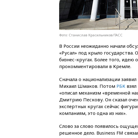
Фото: Станислав Красильников/ТАСС
В России неожиданно начали обс
«Русал» под крыло государства. 
бизнес-кругах. Более того, идею
прокомментировали в Кремле.
Сначала о национализации заяви
Михаил Шмаков. Потом
РБК
взял
«описал механизм «временной нац
Дмитрию Пескову. Он сказал очен
экспертных кругах сейчас фигур
компаниям, это одна из них».
Слово за слово появилось ощущен
решенное дело. Business FM связ