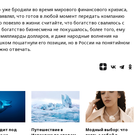
ЕС
» уже бродили во время мирового финансового кризиса,
вчера, 22:59
На башню
заявлял, что готов в любой момент передать компанию
ресторана «Армения» в
повезло в жизни: считайте, что богатство свалилось с
Москве вернут утраченную
скульптуру балерины
а богатство бизнесмена не покушалось, более того, ему
г миллиарды долларов, и даже народные волнения на
вчера, 22:45
Литовец
шком пошатнули его позиции, но в России на понятийном
протаранил погранпункт при
попытке попасть в Россию
ужно отвечать.
вчера, 22:28
Бессент
анонсировал скорое
соглашение о прекращении
огня США и Ирана
вчера, 22:15
Три человека
получили ножевые ранения
при нападении в Чехии
вчера, 22:00
Путин поручил
выделить средства на новые
РЛС для Белгородской
области
вчера, 21:56
The Atlantic: Маск
одит под
Путешествие в
Модный выбор: что
отказал Украине в