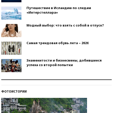
Путешествие в Исландию по следам
«Интерстеллара»
Модный выбор: что взять с собой в отпуск?
Самая трендовая обувь лета – 2026
Знаменитости и бизнесмены, добившиеся
успеха со второй попытки
Как защититься от солнца на курорте?
ФОТОИСТОРИИ
Кто изобрел средства связи?