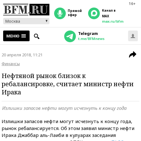
16+
Канал в
прямой
эфир
MAX
Москва
max.ru/bfm
Telegram
МЕНЮ
t.me/BFMnews
20 апреля 2018, 11:21
Финансы
Нефтяной рынок близок к
ребалансировке, считает министр нефти
Ирака
Излишки запасов нефти могут исчезнуть к концу года
Излишки запасов нефти могут исчезнуть к концу года,
рынок ребалансируется. Об этом заявил министр нефти
Ирака Джаббар аль-Лаиби в кулуарах заседания