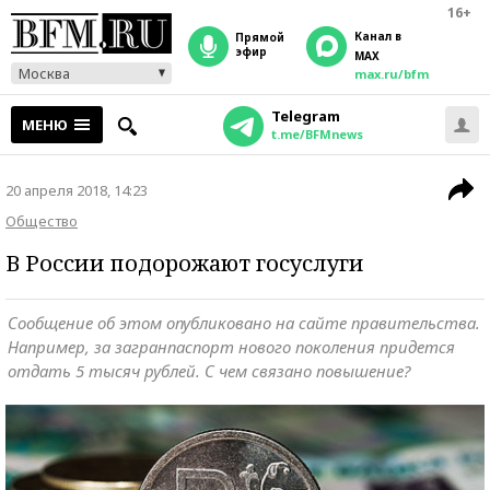
16+
Канал в
прямой
эфир
MAX
Москва
max.ru/bfm
Telegram
МЕНЮ
t.me/BFMnews
20 апреля 2018, 14:23
Общество
В России подорожают госуслуги
Сообщение об этом опубликовано на сайте правительства.
Например, за загранпаспорт нового поколения придется
отдать 5 тысяч рублей. С чем связано повышение?