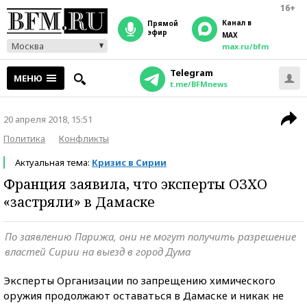
16+
Канал в
прямой
эфир
MAX
Москва
max.ru/bfm
Telegram
МЕНЮ
t.me/BFMnews
20 апреля 2018, 15:51
Политика
Конфликты
Актуальная тема:
Кризис в Сирии
Франция заявила, что эксперты ОЗХО
«застряли» в Дамаске
По заявлению Парижа, они не могут получить разрешение
властей Сирии на выезд в город Дума
Эксперты Организации по запрещению химического
оружия продолжают оставаться в Дамаске и никак не