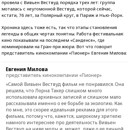
провела с Вивьен Вествуд порядка трех лет: группа
моталась с неугомонной Вествуд, которой сейчас,
кстати, 76 лет, за Полярный круг, в Париж и Нью-Йорк.
Хроника здесь тоже есть, так что этапы становления
легенды в общих чертах понятны. Работа фестивальная:
кино показывали на последнем «Санденсе», где
номинировали на Гран-при жюри. Вот что говорит
представитель кинокомпании «Пионер» Евгения Милова:
Евгения Милова
представитель кинокомпании «Пионер»
«Самой Вивьен Вествуд фильм не понравился. Она
решила, что Лорна Такер слишком много
использовала архивных записей и слишком мало
рассказывала именно о ее борьбе за экологию. Как
по мне, это скорее идеальная реклама для этого
фильма, потому что, кажется, широкому зрителю
намного интереснее про деятельность Вивьен
Вествуд на ниве моды и, может, даже о ее личной