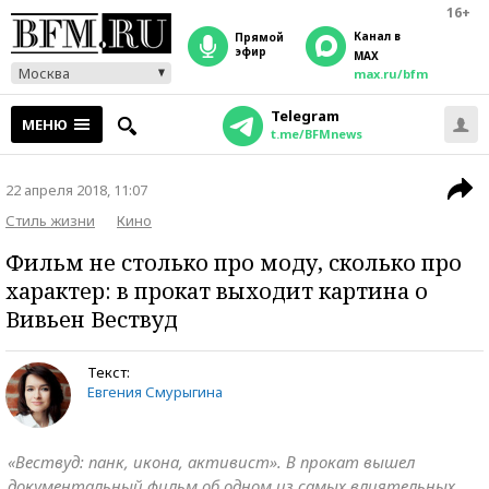
16+
Канал в
прямой
эфир
MAX
Москва
max.ru/bfm
Telegram
МЕНЮ
t.me/BFMnews
22 апреля 2018, 11:07
Стиль жизни
Кино
Фильм не столько про моду, сколько про
характер: в прокат выходит картина о
Вивьен Вествуд
Текст:
Евгения Смурыгина
«Вествуд: панк, икона, активист». В прокат вышел
документальный фильм об одном из самых влиятельных