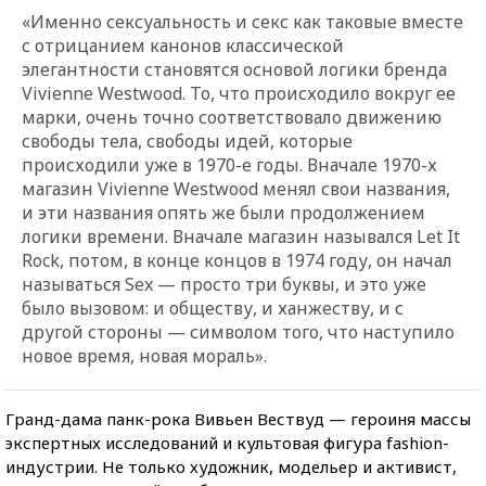
«Именно сексуальность и секс как таковые вместе
с отрицанием канонов классической
элегантности становятся основой логики бренда
Vivienne Westwood. То, что происходило вокруг ее
марки, очень точно соответствовало движению
свободы тела, свободы идей, которые
происходили уже в 1970-е годы. Вначале 1970-х
магазин Vivienne Westwood менял свои названия,
и эти названия опять же были продолжением
логики времени. Вначале магазин назывался Let It
Rock, потом, в конце концов в 1974 году, он начал
называться Sex — просто три буквы, и это уже
было вызовом: и обществу, и ханжеству, и с
другой стороны — символом того, что наступило
новое время, новая мораль».
Гранд-дама панк-рока Вивьен Вествуд — героиня массы
экспертных исследований и культовая фигура fashion-
индустрии. Не только художник, модельер и активист,