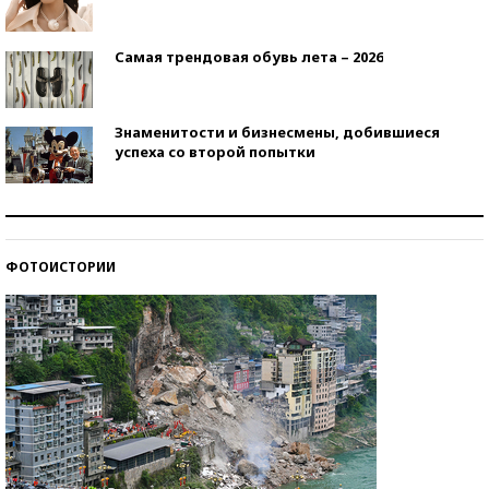
Самая трендовая обувь лета – 2026
Знаменитости и бизнесмены, добившиеся
успеха со второй попытки
Как защититься от солнца на курорте?
ФОТОИСТОРИИ
Кто изобрел средства связи?