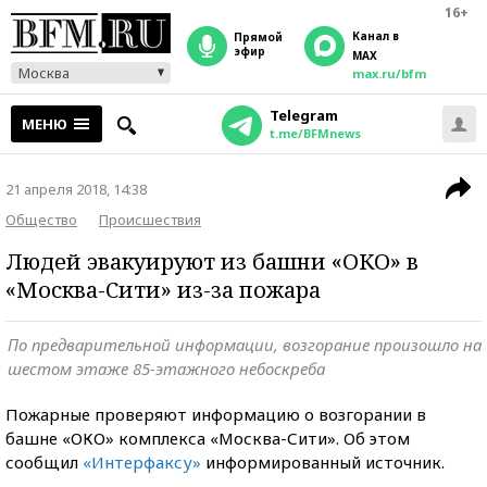
16+
Канал в
прямой
эфир
MAX
Москва
max.ru/bfm
Telegram
МЕНЮ
t.me/BFMnews
21 апреля 2018, 14:38
Общество
Происшествия
Людей эвакуируют из башни «ОКО» в
«Москва-Сити» из-за пожара
По предварительной информации, возгорание произошло на
шестом этаже 85-этажного небоскреба
Пожарные проверяют информацию о возгорании в
башне «ОКО» комплекса «Москва-Сити». Об этом
сообщил
«Интерфаксу»
информированный источник.