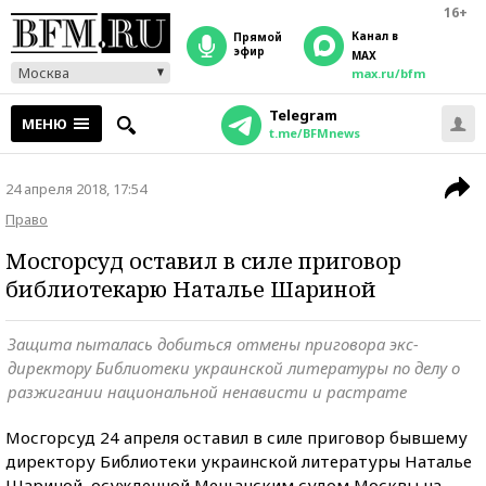
16+
Канал в
прямой
эфир
MAX
Москва
max.ru/bfm
Telegram
МЕНЮ
t.me/BFMnews
24 апреля 2018, 17:54
Право
Мосгорсуд оставил в силе приговор
библиотекарю Наталье Шариной
Защита пыталась добиться отмены приговора экс-
директору Библиотеки украинской литературы по делу о
разжигании национальной ненависти и растрате
Мосгорсуд 24 апреля оставил в силе приговор бывшему
директору Библиотеки украинской литературы Наталье
Шариной, осужденной Мещанским судом Москвы на