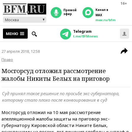
16+
Канал в
прямой
эфир
MAX
Москва
max.ru/bfm
Telegram
МЕНЮ
t.me/BFMnews
27 апреля 2018, 12:58
Право
Мосгорсуд отложил рассмотрение
жалобы Никиты Белых на приговор
Суд принял такое решение по просьбе экс-губернатора,
которому стало плохо после конвоирования в суд
Мосгорсуд отложил на 10 мая рассмотрение
апелляционной жалобы защиты на приговор экс-
губернатору Кировской области Никите Белых,
осужденному на восемь лет лишения свободы и штраф в