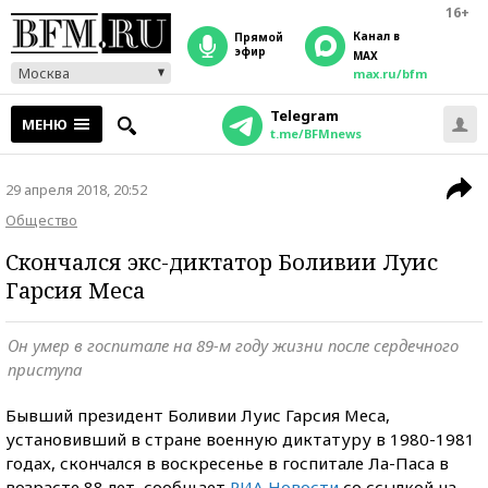
16+
Канал в
прямой
эфир
MAX
Москва
max.ru/bfm
Telegram
МЕНЮ
t.me/BFMnews
29 апреля 2018, 20:52
Общество
Скончался экс-диктатор Боливии Луис
Гарсия Меса
Он умер в госпитале на 89-м году жизни после сердечного
приступа
Бывший президент Боливии Луис Гарсия Меса,
установивший в стране военную диктатуру в 1980-1981
годах, скончался в воскресенье в госпитале Ла-Паса в
возрасте 88 лет, сообщает
РИА Новости
со ссылкой на