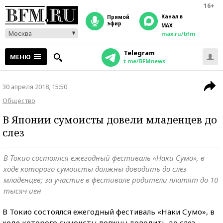
16+
Канал в
прямой
эфир
MAX
Москва
max.ru/bfm
Telegram
МЕНЮ
t.me/BFMnews
30 апреля 2018, 15:50
Общество
В Японии сумоисты довели младенцев до
слез
В Токио состоялся ежегодный фестиваль «Наки Сумо», в
ходе которого сумоисты должны доводить до слез
младенцев; за участие в фестивале родители платят до 10
тысяч иен
В Токио состоялся ежегодный фестиваль «Наки Сумо», в
ходе которого сумоисты должны доводить до слез