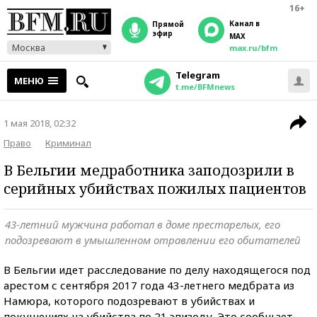
16+
Канал в
прямой
эфир
MAX
Москва
max.ru/bfm
Telegram
МЕНЮ
t.me/BFMnews
1 мая 2018, 02:32
Право
Криминал
В Бельгии медработника заподозрили в
серийных убийствах пожилых пациентов
43-летний мужчина работал в доме престарелых, его
подозревают в умышленном отравлении его обитателей
В Бельгии идет расследование по делу находящегося под
арестом с сентября 2017 года 43-летнего медбрата из
Намюра, которого подозревают в убийствах и
покушениях на убийства по 21 эпизоду. Это сообщает