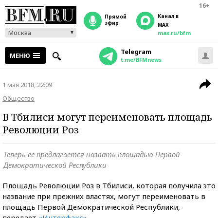
16+
Канал в
прямой
эфир
MAX
Москва
max.ru/bfm
Telegram
МЕНЮ
t.me/BFMnews
1 мая 2018, 22:09
Общество
В Тбилиси могут переименовать площадь
Революции Роз
Теперь ее предлагается назвать площадью Первой
Демократической Республики
Площадь Революции Роз в Тбилиси, которая получила это
название при прежних властях, могут переименовать в
площадь Первой Демократической Республики,
передает
«Интерфакс»
.