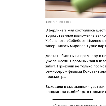
Фото: АГН «Москва»
В Берлине 9 мая состоялось шест
торжественное возложение венко
Хабенского «Собибор». Именно в
завершилось мировое турне карт
Достать билеты на премьеру в Б
уже за месяц. Огромный зал в лег
забит. Приехали не только посмо
режиссером фильма Константином
просмотра.
Выходили в смешанных чувствах.
концлагеря «Собибор» в Польше 
«Я даже не могу сказать, на