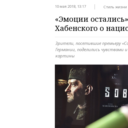
10 мая 2018, 13:17
Стиль жизни
«Эмоции остались»
Хабенского о наци
Зрители, посетившие премьеру «С
Германии, поделились чувствами 
картины