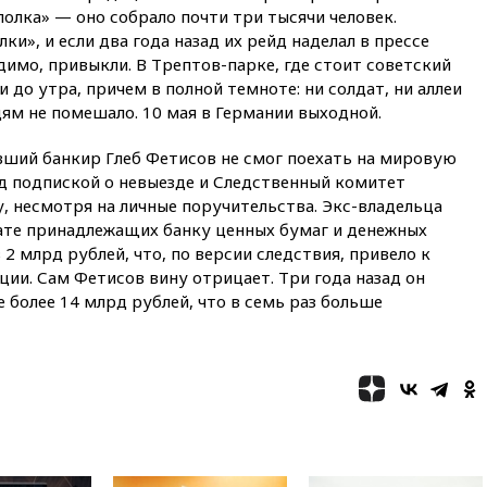
области все еще неизвестна
олка» — оно собрало почти три тысячи человек.
01:10
МИД РФ: ЕС пытается
и», и если два года назад их рейд наделал в прессе
сохранить мобилизационный
димо, привыкли. В Трептов-парке, где стоит советский
ресурс для Украины
и до утра, причем в полной темноте: ни солдат, ни аллеи
ям не помешало. 10 мая в Германии выходной.
00:05
Девочка с «маской
Бэтмена» показала лицо
после последней операции
ший банкир Глеб Фетисов не смог поехать на мировую
од подпиской о невыезде и Следственный комитет
вчера, 23:35
Российского
историка Артема Кирпиченка
у, несмотря на личные поручительства. Экс-владельца
арестовали в Израиле
ате принадлежащих банку ценных бумаг и денежных
2 млрд рублей, что, по версии следствия, привело к
вчера, 23:23
«Спартак»
ии. Сам Фетисов вину отрицает. Три года назад он
разгромил «Оренбург» в
Кубке России
е более 14 млрд рублей, что в семь раз больше
вчера, 23:00
Пост Дмитриева в
X о миграционном кризисе в
Сеуте набрал миллион
просмотров
вчера, 22:49
Минпромторг:
банкротство «Кванта» не
означает прекращения
производства телевизоров в