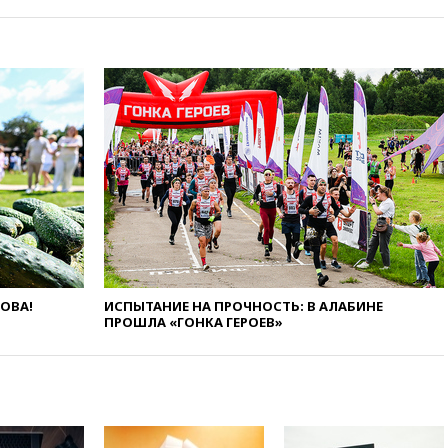
бензина старых
экологических классов
вчера, 21:15
Путин обсудил с
Машковым 150-летие Союза
театральных деятелей
вчера, 20:47
Newsweek:
«взрывная» диарея охватила
47 из 50 штатов США
вчера, 20:35
ПВО за 12 часов
сбила 200 украинских
беспилотников
вчера, 20:20
Третий комплект
золотых медалей выиграли на
ЧЕ российские синхронистки
ЛОВА!
ИСПЫТАНИЕ НА ПРОЧНОСТЬ: В АЛАБИНЕ
вчера, 20:15
ТАСС: жизни
ПРОШЛА «ГОНКА ГЕРОЕВ»
главы «Уралдронзавода»
после взрыва ничего не
угрожает
вчера, 20:08
По всей Грузии
снова отключилось
электричество