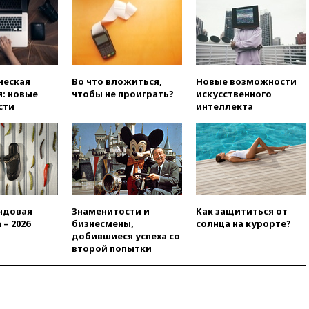
РФ
вчера, 22:35
Семь грузовых
вагонов сошли с рельсов в
Оренбургской области
вчера, 22:22
Минфин: в июле
ческая
Во что вложиться,
Новые возможности
выросли нефтегазовые
: новые
чтобы не проиграть?
искусственного
доходы российского бюджета
сти
интеллекта
вчера, 22:15
Аксаков: ЦБ
согласовал первый стандарт
исламского банкинга
вчера, 21:43
Организаторы
«Интервидения»
подтвердили, что конкурс
пройдет в Саудовской Аравии
ндовая
Знаменитости и
Как защититься от
 – 2026
бизнесмены,
солнца на курорте?
вчера, 21:35
Машков: в РФ
добившиеся успеха со
подготовили концепцию
второй попытки
развития театрального
искусства до 2035 года
вчера, 21:21
Правительство
РФ разрешило продажу