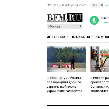
Четверг, 6 августа 2026
$
77
ЦБ
Busi
прям
Москва
ИНТЕРВЬЮ
ПОДКАСТЫ
КОМПА
СТИЛЬ
ТЕСТЫ
В аэропорту Лейпцига
В России р
обезвредили дрон со
производст
взрывчаткой возле
бензина ни
украинских самолетов
экологичес