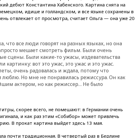
технологий
кий дебют Константина Хабенского. Картина снята на
07:00
Силы ПВО сбили шесть
 немецком, идише и голландском, и все языке сохранены в
БПЛА ВСУ, летевших на
чень отвлекает от просмотра, считает Ольга — она уже 20
Москву
06:25
Золото подорожало до
$4350 за тройскую унцию
а, что все люди говорят на разных языках, но она
06:01
МИД РФ: Казахстан
напросто мешает смотреть фильм. Были очень
понимает сущность киевского
е сцены. Были какие-то ужасы, издевательства
режима
 картинку: вот это ужас, это ужас и это ужас.
05:10
Дом детства Нила
леты, очень радовалась и ждала, потому что
Армстронга впервые за 38 лет
 и люблю. Но мне не понравилась режиссура. Он как
выставили на продажу
ейшим актером, но как режиссер… Не было
04:00
Мирошник: России стоит
быть готовой к продолжению
украинского конфликта
03:16
Трамп заявил, что
титры, скорее всего, не помешают: в Германии очень
предпочел бы соглашение с
игинала, и как раз этим «Собибор» может привлечь
Ираном
ию. В прокат картина выйдет здесь 13 мая.
02:06
Лантратова: судьба
сотни жителей Курской
ла почти традиционная. В четвертый раз в Берлине