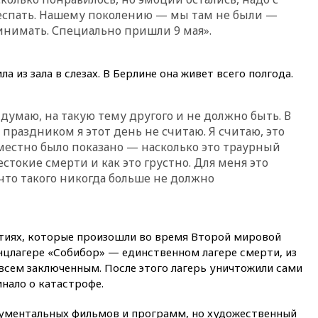
09:32
В Тверской области
респать. Нашему поколению — мы там не были —
обломки дрона повредили
ринимать. Специально пришли 9 мая».
фасад логокомплекса
Wildberries
09:18
В Ярославской области
а из зала в слезах. В Берлине она живет всего полгода.
отражена самая
массированная атака БПЛА
09:16
Трамп сообщил об
думаю, на такую тему другого и не должно быть. В
огромном запасе боеприпасов
 праздником я этот день не считаю. Я считаю, это
в США
уместно было показано — насколько это траурный
08:54
В Таиланде сегодня
естокие смерти и как это грустно. Для меня это
прощаются с молодыми
что такого никогда больше не должно
россиянами, жестоко убитыми
в Паттайе
08:26
Летчики с упавшего
самолета в Приангарье
тиях, которые произошли во время Второй мировой
отделались ссадинами и
нцлагере «Собибор» — единственном лагере смерти, из
ушибами
всем заключенным. После этого лагерь уничтожили сами
07:40
Таджикистан и
нало о катастрофе.
SpaceX/Starlink расширяют
сотрудничество в сфере
ументальных фильмов и программ, но художественный