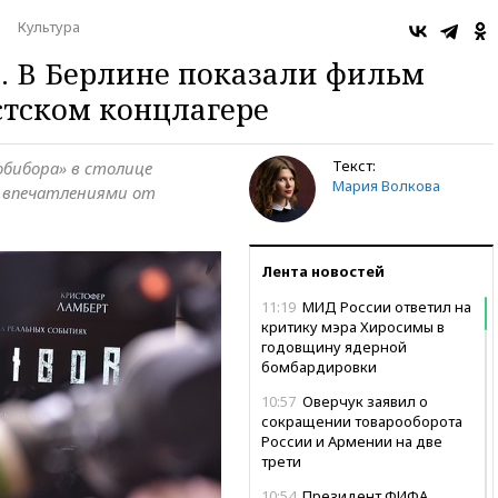
Культура
. В Берлине показали фильм
стском концлагере
Текст:
обибора» в столице
Мария Волкова
и впечатлениями от
Лента новостей
11:19
МИД России ответил на
критику мэра Хиросимы в
годовщину ядерной
бомбардировки
10:57
Оверчук заявил о
сокращении товарооборота
России и Армении на две
трети
10:54
Президент ФИФА