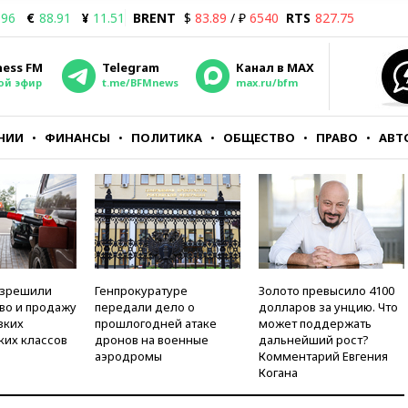
.96
€
88.91
¥
11.51
BRENT
$
83.89
/ ₽
6540
RTS
827.75
ness FM
Telegram
Канал в MAX
ой эфир
t.me/BFMnews
max.ru/bfm
НИИ
ФИНАНСЫ
ПОЛИТИКА
ОБЩЕСТВО
ПРАВО
АВТ
азрешили
Генпрокуратуре
Золото превысило 4100
во и продажу
передали дело о
долларов за унцию. Что
зких
прошлогодней атаке
может поддержать
ких классов
дронов на военные
дальнейший рост?
аэродромы
Комментарий Евгения
Когана