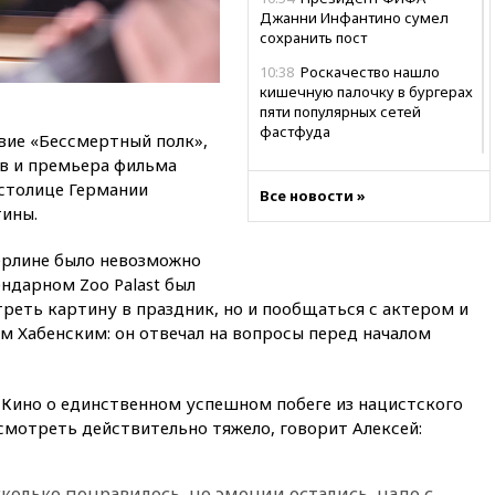
Джанни Инфантино сумел
сохранить пост
10:38
Роскачество нашло
кишечную палочку в бургерах
пяти популярных сетей
фастфуда
вие «Бессмертный полк»,
в и премьера фильма
10:19
СКР рассматривает три
основные версии
 столице Германии
Все новости »
произошедшего с Cessna-182
ины.
10:18
В Приморье задержаны
ерлине было невозможно
подростки, планировавшие
теракт на объекте Росгвардии
ендарном Zoo Palast был
треть картину в праздник, но и пообщаться с актером и
09:59
The Spectator:
 Хабенским: он отвечал на вопросы перед началом
отсутствие ракет для Patriot у
Украины приведет к
поражению Киева
 Кино о единственном успешном побеге из нацистского
09:54
МВД Германии:
смотреть действительно тяжело, говорит Алексей:
инцидент с дроном в
аэропорту Лейпцига —
«сценарий гибридной атаки»
сколько понравилось, но эмоции остались, надо с