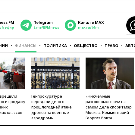
ness FM
Telegram
Канал в MAX
ой эфир
t.me/BFMnews
max.ru/bfm
НИИ
ФИНАНСЫ
ПОЛИТИКА
ОБЩЕСТВО
ПРАВО
АВТ
азрешили
Генпрокуратуре
«Никчемные
во и продажу
передали дело о
разговоры»: с кем на
зких
прошлогодней атаке
самом деле спорит мэр
ких классов
дронов на военные
Москвы. Комментарий
аэродромы
Георгия Бовта