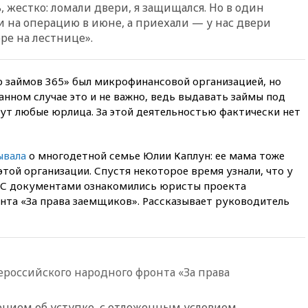
, жестко: ломали двери, я защищался. Но в один
доходы российского бюджета
 на операцию в июне, а приехали — у нас двери
вчера, 22:15
Аксаков: ЦБ
ре на лестнице».
согласовал первый стандарт
исламского банкинга
вчера, 21:43
Организаторы
 займов 365» был микрофинансовой организацией, но
«Интервидения»
анном случае это и не важно, ведь выдавать займы под
подтвердили, что конкурс
ут любые юрлица. За этой деятельностью фактически нет
пройдет в Саудовской Аравии
вчера, 21:35
Машков: в РФ
подготовили концепцию
ывала
о многодетной семье Юлии Каплун: ее мама тоже
развития театрального
искусства до 2035 года
этой организации. Спустя некоторое время узнали, что у
 С документами ознакомились юристы проекта
вчера, 21:21
Правительство
та «За права заемщиков». Рассказывает руководитель
РФ разрешило продажу
бензина старых
экологических классов
вчера, 21:15
Путин обсудил с
Машковым 150-летие Союза
российского народного фронта «За права
театральных деятелей
вчера, 20:47
Newsweek:
шением об уступке, с отложенным условием,
«взрывная» диарея охватила