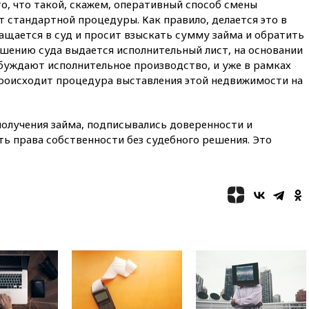
, что такой, скажем, оперативный способ смены
меры безопасности во время
выборов
т стандартной процедуры. Как правило, делается это в
ащается в суд и просит взыскать сумму займа и обратить
вчера, 19:35
Памфилова
ешению суда выдается исполнительный лист, на основании
сообщила об омоложении
партийных списков на выборах
буждают исполнительное производство, и уже в рамках
в Госдуму
роисходит процедура выставления этой недвижимости на
вчера, 19:25
Путин
прокомментировал первый
номер «Единой России» в
 получения займа, подписывались доверенности и
бюллетене
ь права собственности без судебного решения. Это
вчера, 19:15
Путин обсудил с
Памфиловой подготовку к
единому дню голосования
вчера, 18:56
Wildberries
отрицает перенос основной
логистики за пределы России
вчера, 18:45
Крупнейший
склад маркетплейса Rozetka
сгорел под Киевом
вчера, 18:35
Джаред Лето
лишился роли в фильме