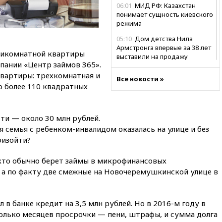
06:01
МИД РФ: Казахстан
понимает сущность киевского
режима
05:10
Дом детства Нила
Армстронга впервые за 38 лет
тикомнатной квартиры
выставили на продажу
мпании «Центр займов 365».
04:00
Мирошник: России стоит
вартиры: трехкомнатная и
Все новости »
быть готовой к продолжению
 более 110 квадратных
украинского конфликта
03:16
Трамп заявил, что
предпочел бы соглашение с
ти — около 30 млн рублей.
Ираном
 семья с ребенком-инвалидом оказалась на улице и без
02:06
Лантратова: судьба
оизойти?
сотни жителей Курской
области все еще неизвестна
 кто обычно берет займы в микрофинансовых
, а по факту две смежные на Новочеремушкинской улице в
01:10
МИД РФ: ЕС пытается
сохранить мобилизационный
ресурс для Украины
л в банке кредит на 3,5 млн рублей. Но в 2016-м году в
00:05
Девочка с «маской
колько месяцев просрочки — пени, штрафы, и сумма долга
Бэтмена» показала лицо