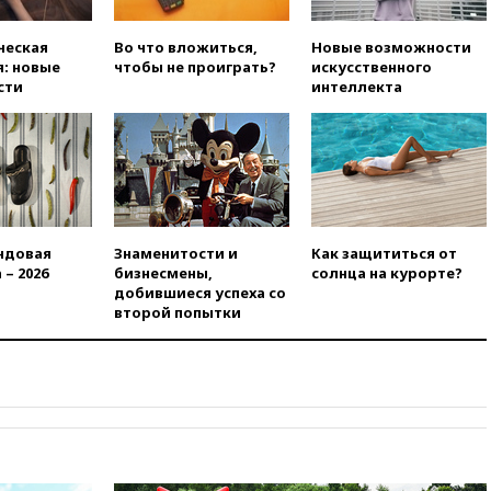
Барри Левинсона на фоне
обвинений в насилии
ческая
Во что вложиться,
Новые возможности
: новые
чтобы не проиграть?
искусственного
вчера, 18:28
Выборы ректора
сти
интеллекта
ГИТИСа перенесены на «после
1 ноября»
вчера, 18:15
Путин указал на
нехватку врачей в
Белгородской области
вчера, 17:58
ЕС отменил
временную защиту для
ндовая
Знаменитости и
Как защититься от
военнообязанных украинцев
 – 2026
бизнесмены,
солнца на курорте?
вчера, 17:45
Шуваев сообщил
добившиеся успеха со
об учащении атак ВСУ на
второй попытки
Белгородскую область
вчера, 17:35
Шуваев за два с
половиной месяца посетил
все округа Белгородской
области
вчера, 17:25
Путин встретился
с врио губернатора