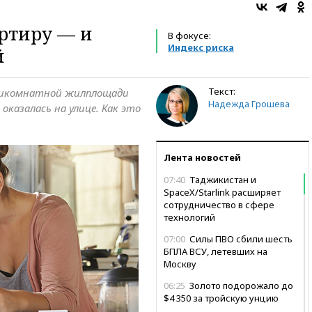
артиру — и
В фокусе:
Индекс риска
й
Текст:
тикомнатной жилплощади
Надежда Грошева
 оказалась на улице. Как это
Лента новостей
07:40
Таджикистан и
SpaceX/Starlink расширяет
сотрудничество в сфере
технологий
07:00
Силы ПВО сбили шесть
БПЛА ВСУ, летевших на
Москву
06:25
Золото подорожало до
$4 350 за тройскую унцию