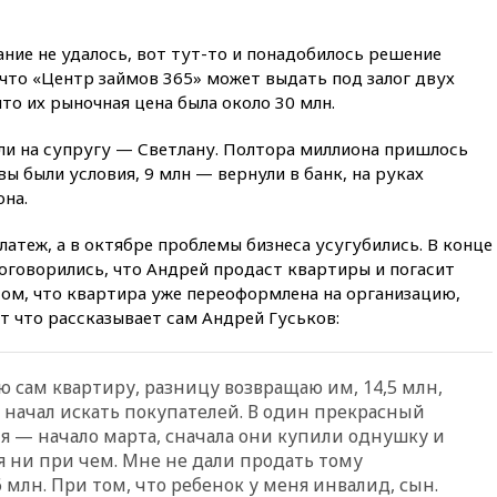
после последней операции
вчера, 23:35
Российского
ние не удалось, вот тут-то и понадобилось решение
историка Артема Кирпиченка
арестовали в Израиле
 что «Центр займов 365» может выдать под залог двух
то их рыночная цена была около 30 млн.
вчера, 23:23
«Спартак»
разгромил «Оренбург» в
или на супругу — Светлану. Полтора миллиона пришлось
Кубке России
вы были условия, 9 млн — вернули в банк, на руках
вчера, 23:00
Пост Дмитриева в
она.
X о миграционном кризисе в
Сеуте набрал миллион
латеж, а в октябре проблемы бизнеса усугубились. В конце
просмотров
оговорились, что Андрей продаст квартиры и погасит
вчера, 22:49
Минпромторг:
том, что квартира уже переоформлена на организацию,
банкротство «Кванта» не
от что рассказывает сам Андрей Гуськов:
означает прекращения
производства телевизоров в
РФ
ю сам квартиру, разницу возвращаю им, 14,5 млн,
вчера, 22:35
Семь грузовых
 Я начал искать покупателей. В один прекрасный
вагонов сошли с рельсов в
Оренбургской области
ля — начало марта, сначала они купили однушку и
я ни при чем. Мне не дали продать тому
вчера, 22:22
Минфин: в июле
26 млн. При том, что ребенок у меня инвалид, сын.
выросли нефтегазовые