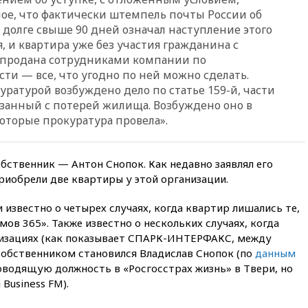
47 из 50 штатов США
ное, что фактически штемпель почты России об
долге свыше 90 дней означал наступление этого
вчера, 20:35
ПВО за 12 часов
, и квартира уже без участия гражданина с
сбила 200 украинских
беспилотников
 продана сотрудниками компании по
и — все, что угодно по ней можно сделать.
вчера, 20:20
Третий комплект
уратурой возбуждено дело по статье 159-й, части
золотых медалей выиграли на
связанный с потерей жилища. Возбуждено оно в
ЧЕ российские синхронистки
которые прокуратура провела».
вчера, 20:15
ТАСС: жизни
главы «Уралдронзавода»
после взрыва ничего не
угрожает
обственник — Антон Снопок. Как недавно заявлял его
приобрели две квартиры у этой организации.
вчера, 20:08
По всей Грузии
снова отключилось
известно о четырех случаях, когда квартир лишались те,
электричество
ов 365». Также известно о нескольких случаях, когда
вчера, 20:00
Зеленский связал
низациях (как показывает СПАРК-ИНТЕРФАКС, между
дефицит ракет с попыткой
собственником становился Владислав Снопок (по
данным
Запада принудить Киев к
уступкам
оводящую должность в «Росгосстрах жизнь» в Твери, но
Business FM).
вчера, 19:45
Памфилова: ЦИК
примет беспрецедентные