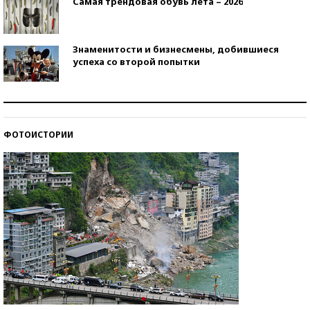
Самая трендовая обувь лета – 2026
Знаменитости и бизнесмены, добившиеся
успеха со второй попытки
Как защититься от солнца на курорте?
ФОТОИСТОРИИ
Кто изобрел средства связи?