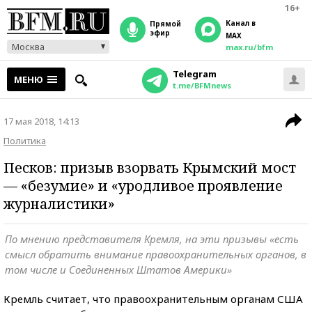
16+
Канал в
прямой
эфир
MAX
Москва
max.ru/bfm
Telegram
МЕНЮ
t.me/BFMnews
17 мая 2018, 14:13
Политика
Песков: призыв взорвать Крымский мост
— «безумие» и «уродливое проявление
журналистики»
По мнению представителя Кремля, на эти призывы «есть
смысл обратить внимание правоохранительных органов, в
том числе и Соединенных Штатов Америки»
Кремль считает, что правоохранительным органам США