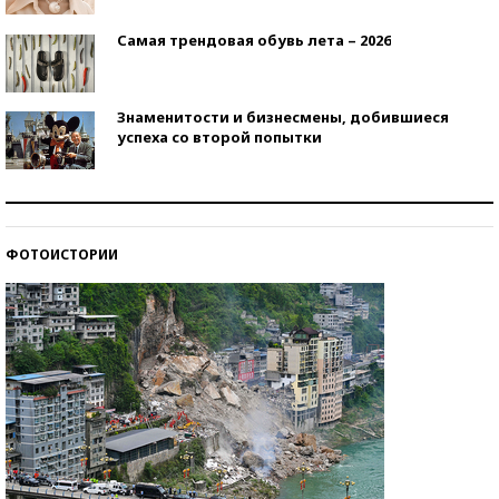
Самая трендовая обувь лета – 2026
Знаменитости и бизнесмены, добившиеся
успеха со второй попытки
Как защититься от солнца на курорте?
ФОТОИСТОРИИ
Кто изобрел средства связи?