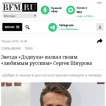
16+
Канал в
прямой
эфир
MAX
Москва
max.ru/bfm
Telegram
МЕНЮ
t.me/BFMnews
18 мая 2018, 16:49
Стиль жизни
Кино
Звезда «Дэдпула» назвал своим
«любимым русским» Сергея Шнурова
«Дэдпул-2» вышел в российский прокат накануне в четверг