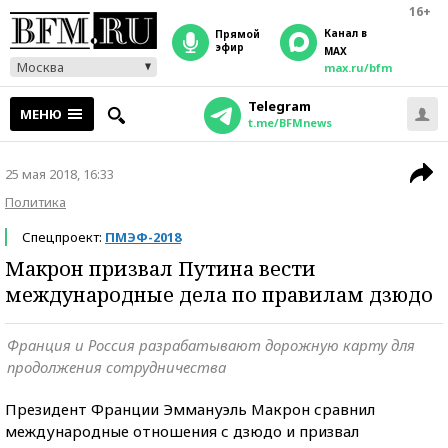
16+
Канал в
прямой
эфир
MAX
Москва
max.ru/bfm
Telegram
МЕНЮ
t.me/BFMnews
25 мая 2018, 16:33
Политика
Спецпроект:
ПМЭФ-2018
Макрон призвал Путина вести
международные дела по правилам дзюдо
Франция и Россия разрабатывают дорожную карту для
продолжения сотрудничества
Президент Франции Эммануэль Макрон сравнил
международные отношения с дзюдо и призвал