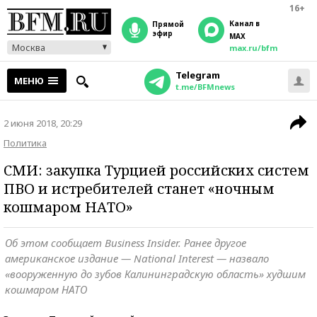
16+
Канал в
прямой
эфир
MAX
Москва
max.ru/bfm
Telegram
МЕНЮ
t.me/BFMnews
2 июня 2018, 20:29
Политика
СМИ: закупка Турцией российских систем
ПВО и истребителей станет «ночным
кошмаром НАТО»
Об этом сообщает Business Insider. Ранее другое
американское издание — National Interest — назвало
«вооруженную до зубов Калининградскую область» худшим
кошмаром НАТО