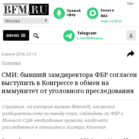
16+
Канал в
прямой
эфир
MAX
Москва
max.ru/bfm
Telegram
МЕНЮ
t.me/BFMnews
6 июня 2018, 07:14
Политика
СМИ: бывший замдиректора ФБР согласен
выступить в Конгрессе в обмен на
иммунитет от уголовного преследования
Слушания, на которые вызван Маккейб, касаются
разбирательства по поводу того, соблюдали ли ФБР и
Минюст США необходимые правила, когда вели
расследование в отношении Хиллари Клинтон