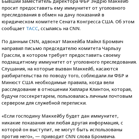
Бывший заместитель директора ФБР Эндрю Маккейб
просит предоставить ему иммунитет от уголовного
преследования в обмен на дачу показаний в
юридическом комитете Сената Конгресса США. Об этом
сообщает
ТАСС
, ссылаясь на CNN.
По данным CNN, адвокат Маккейба Майкл Бромвич
направил письмо председателю комитета Чарльзу
Грассли, в котором требует предоставить своему
подзащитному иммунитет от уголовного преследования.
Слушания, на которые вызван Маккейб, касаются
разбирательства по поводу того, соблюдали ли ФБР и
Минюст США необходимые правила, когда вели
расследование в отношении Хиллари Клинтон, которая,
будучи госсекретарем, пользовалась личным почтовым
сервером для служебной переписки.
«Если господину Маккейбу будет дан иммунитет,
никакие показания или любая другая информация, с
которой он выступит, не могут быть использованы
против него», — приводит CNN слова Бромвича.