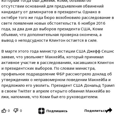
которым тогда был Джеймс Коми, объявил об
отсутствии оснований для предъявления обвинений
кандидату от демократов в президенты. Однако в
октябре того же года бюро возобновило расследование в
свете появления новых обстоятельств. 6 ноября 2016
года, за два дня до выборов президента США, Коми
объявил, что дополнительная проверка окончена, а
вывод о неподсудности Клинтон остается в силе.
В марте этого года министр юстиции США Джефф Сешнс
заявил, что увольняет Маккейба, который принимал
активное участие в расследованиях, касавшихся Клинтон
и президентских выборов. По словам министра,
профильное подразделение ФБР рассмотрело доклад об
утверждениях о неправомерном поведении Маккейба и
предложило его уволить. Президент США Дональд Трамп
в своем Twitter в апреле открыто обвинил Маккейба во
лжи, напомнив, что Коми был его руководителем.
0
0
Поделиться
Подпишись