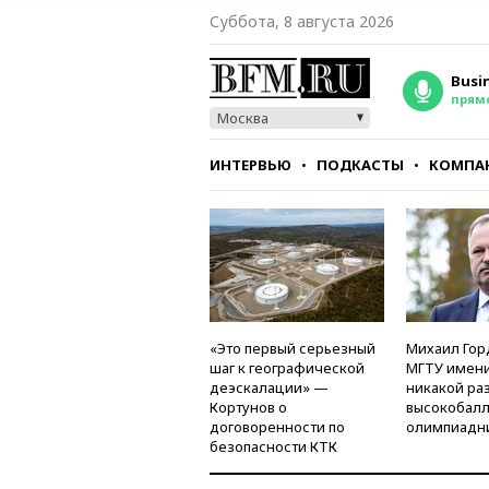
Суббота, 8 августа 2026
Busi
прям
Москва
ИНТЕРВЬЮ
ПОДКАСТЫ
КОМПА
СТИЛЬ
ТЕСТЫ
«Это первый серьезный
Михаил Гор
шаг к географической
МГТУ имени
деэскалации» —
никакой ра
Кортунов о
высокобалл
договоренности по
олимпиадн
безопасности КТК