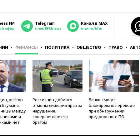
ness FM
Telegram
Канал в MAX
ой эфир
t.me/BFMnews
max.ru/bfm
НИИ
ФИНАНСЫ
ПОЛИТИКА
ОБЩЕСТВО
ПРАВО
АВТ
дин, ректор
Россиянин добился
Банки смогут
 Баумана:
отмены лишения прав за
блокировать переводы
зницы между
нарушение,
при обнаружении
ьниками и
совершенное его
вредоносного ПО
иками нет
братом