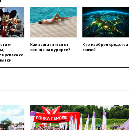
ы
00:30
FT: ЕС не готов принять в
блок Украину из-за уровня
коррупции
вчера, 23:35
Лукашенко
объяснил экономическую
выгоду безвизового режима с
ЕС
сти и
Как защититься от
Кто изобрел средства
вчера, 22:59
На башню
ы,
солнца на курорте?
связи?
ресторана «Армения» в
я успеха со
Москве вернут утраченную
пытки
скульптуру балерины
вчера, 22:45
Литовец
протаранил погранпункт при
попытке попасть в Россию
вчера, 22:28
Бессент
анонсировал скорое
соглашение о прекращении
огня США и Ирана
вчера, 22:15
Три человека
получили ножевые ранения
при нападении в Чехии