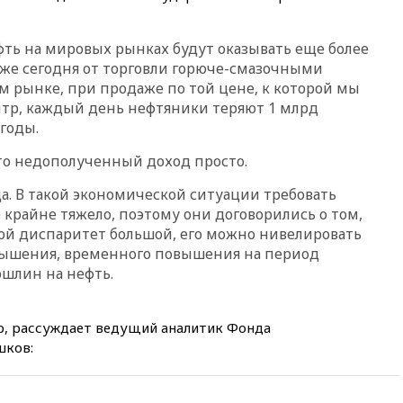
15:25
При атаке БПЛА в
Белгородской области погиб
фть на мировых рынках будут оказывать еще более
мирный житель
же сегодня от торговли горюче-смазочными
14:54
В Аргентине умер отец
 рынке, при продаже по той цене, к которой мы
футболиста Лионеля Месси
литр, каждый день нефтяники теряют 1 млрд
годы.
14:43
Турция ограничила
судоходство в Черном море
это недополученный доход просто.
14:20
Генпрокурором США
стал Тодд Бланш
да. В такой экономической ситуации требовать
 крайне тяжело, поэтому они договорились о том,
13:37
Пляжи Геленджика
акой диспаритет большой, его можно нивелировать
закрыты из-за опасности БПЛА
вышения, временного повышения на период
13:03
Испания ввела
шлин на нефть.
погранконтроль для
итальянских туристов
12:27
Возгорание на Ильском
вр, рассуждает ведущий аналитик Фонда
НПЗ, вызванное атакой БПЛА,
шков:
потушили
11:47
Суд оставил под
арестом Rolls-Royce блогера