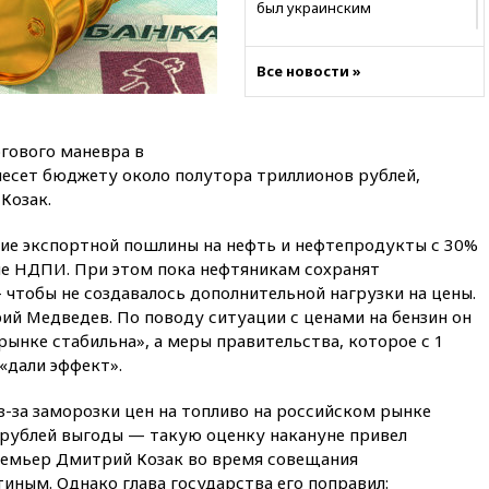
был украинским
19:29
ОАЭ обвинили Иран в
атаке на судно нефтяной
Все новости »
компании ADNOC в Ормузе
18:56
«Газпром»: объем газа в
европейских подземных
гового маневра в
хранилищах достиг
несет бюджету около полутора триллионов рублей,
антирекорда
Козак.
18:25
ТАСС: Уиткофф и
Кушнер могут вскоре посетить
ие экспортной пошлины на нефть и нефтепродукты с 30%
Москву и Киев
ие НДПИ. При этом пока нефтяникам сохранят
17:43
«Тиса» выдвинула экс-
тобы не создавалось дополнительной нагрузки на цены.
председателя Верховного
й Медведев. По поводу ситуации с ценами на бензин он
суда на пост президента
 рынке стабильна», а меры правительства, которое с 1
Венгрии
«дали эффект».
16:50
Politico: «Газовая
авантюра Германии ставит под
-за заморозки цен на топливо на российском рынке
угрозу европейскую зиму»
рублей выгоды — такую оценку накануне привел
16:16
Беспилотник взорвался
емьер Дмитрий Козак во время совещания
вблизи газопровода в
иным. Однако глава государства его поправил:
Болгарии