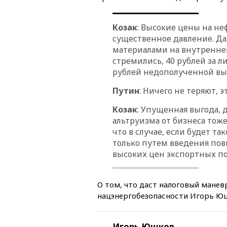
Козак
: Высокие цены на не
существенное давление. Да
материалами на внутреннем
стремились, 40 рублей за 
рублей недополученной вы
Путин
: Ничего не теряют, 
Козак
: Упущенная выгода, 
альтруизма от бизнеса тоже
что в случае, если будет т
только путем введения по
высоких цен экспортных по
О том, что даст налоговый мане
нацэнергобезопасности Игорь Ю
Игорь Юшков