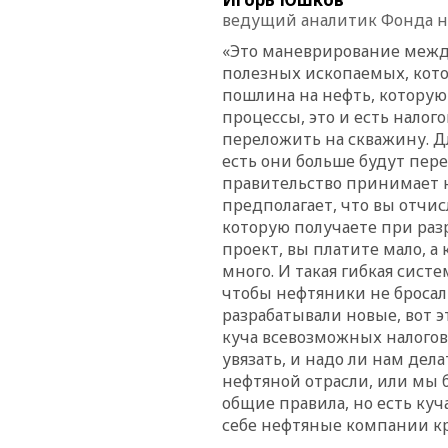
ведущий аналитик Фонда н
«Это маневрирование межд
полезных ископаемых, кото
пошлина на нефть, которую
процессы, это и есть налог
переложить на скважину. Д
есть они больше будут пере
правительство принимает 
предполагает, что вы отчис
которую получаете при раз
проект, вы платите мало, а
много. И такая гибкая сист
чтобы нефтяники не броса
разрабатывали новые, вот э
куча всевозможных налоговы
увязать, и надо ли нам дел
нефтяной отрасли, или мы б
общие правила, но есть ку
себе нефтяные компании к