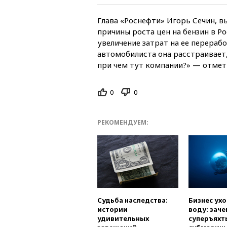
Глава «Роснефти» Игорь Сечин, в
причины роста цен на бензин в Ро
увеличение затрат на ее перераб
автомобилиста она расстраивает,
при чем тут компании?» — отмети
0
0
РЕКОМЕНДУЕМ:
Судьба наследства:
Бизнес ух
истории
воду: заче
удивительных
суперъяхт