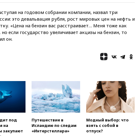
селах
ыступая на годовом собрании компании, назвал три
07:30
Нигерия стала
ссии: это девальвация рубля, рост мировых цен на нефть и
крупнейшим поставщиком
отку. «Цена на бензин вас расстраивает… Меня тоже как
авиатоплива в Европу
 но если государство увеличивает акцизы на бензин, то
06:30
США и Колумбия
л он.
обсуждают координацию
усилий против наркотрафика
05:30
ВМС Испании усилили
присутствие в Сеуте на фоне
миграционного кризиса
03:30
В Минстрое сравнили
качество жилья в Нью-Йорке и
России
02:30
Трамп попросил
отпустить его с круглого стола
в Госдепе, чтобы «вести
войну»
одит под
Путешествие в
Модный выбор: что
01:35
Мигрант погиб при
м на
Исландию по следам
взять с собой в
попытке попасть из Марокко в
ы закупают
«Интерстеллара»
отпуск?
Сеуту на параплане