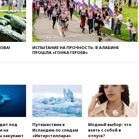
вчера, 22:00
Путин поручил
выделить средства на новые
РЛС для Белгородской
области
вчера, 21:56
The Atlantic: Маск
отказал Украине в
использовании Starlink для
ЛОВА!
ИСПЫТАНИЕ НА ПРОЧНОСТЬ: В АЛАБИНЕ
атак вглубь РФ
ПРОШЛА «ГОНКА ГЕРОЕВ»
вчера, 21:35
После пожара на
складе в Брянске возбудили
уголовное дело
вчера, 21:26
Лидеры сборной
РФ по гимнастике получили
официальный отказ в визах от
Хорватии
вчера, 21:15
Пентагон
опубликовал 16 новых видео с
НЛО
одит под
Путешествие в
Модный выбор: что
вчера, 21:00
На границе
м на
Исландию по следам
взять с собой в
Украины с Польшей скопилось
ы закупают
«Интерстеллара»
отпуск?