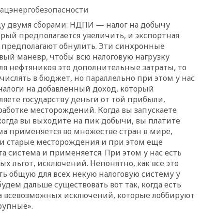
Лерчек
ацэнергобезопасности
11:07
При столкновении
у двумя сборами: НДПИ — налог на добычу
катера и лодки под Самарой
рый предполагается увеличить, и экспортная
погибли два человека
 предполагают обнулить. Эти синхронные
10:27
Движение по трассе
овый маневр, чтобы всю налоговую нагрузку
«Новороссия» восстановлено
ля нефтяников это дополнительные затраты, то
числять в бюджет, но параллельно при этом у нас
09:55
Силы ПВО перехватили
за утро 85 БПЛА над
налоги на добавленный доход, который
территорией РФ
ляете государству деньги от той прибыли,
работке месторождений. Когда вы запускаете
09:25
Ильский НПЗ на Кубани
загорелся после падения
 когда вы выходите на пик добычи, вы платите
обломков дрона
ема применяется во множестве стран в мире,
ли старые месторождения и при этом еще
08:57
Собянин сообщил о
девяти БПЛА, сбитых на
та система и применяется. При этом у нас есть
подлете к Москве
х льгот, исключений. Непонятно, как все это
ать общую для всех некую налоговую систему у
08:42
Силы ПВО сбили почти
удем дальше существовать вот так, когда есть
400 БПЛА над российскими
регионами
ча всевозможных исключений, которые лоббируют
рупные».
08:16
Лукашенко призвал
белорусов покупать избы в