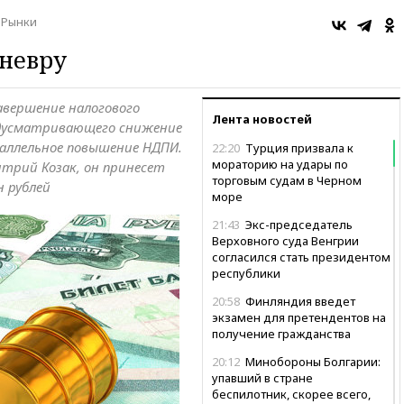
Рынки
аневру
авершение налогового
Лента новостей
едусматривающего снижение
раллельное повышение НДПИ.
22:20
Турция призвала к
мораторию на удары по
трий Козак, он принесет
торговым судам в Черном
 рублей
море
21:43
Экс-председатель
Верховного суда Венгрии
согласился стать президентом
республики
20:58
Финляндия введет
экзамен для претендентов на
получение гражданства
20:12
Минобороны Болгарии:
упавший в стране
беспилотник, скорее всего,