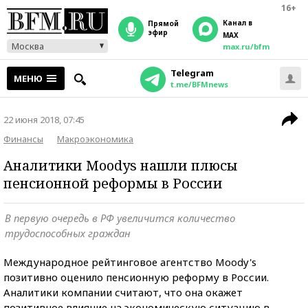
16+
Канал в
прямой
эфир
MAX
Москва
max.ru/bfm
Telegram
МЕНЮ
t.me/BFMnews
22 июня 2018, 07:45
Финансы
Макроэкономика
Аналитики Moodys нашли плюсы
пенсионной реформы в России
В первую очередь в РФ увеличится количество
трудоспособных граждан
Международное рейтинговое агентство Moody's
позитивно оценило пенсионную реформу в России.
Аналитики компании считают, что она окажет
позитивное влияние на экономическую ситуацию в