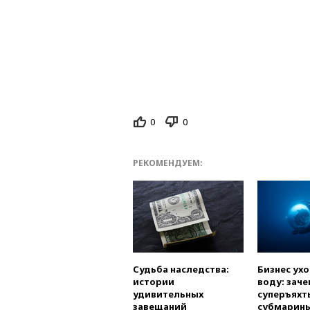
0
0
РЕКОМЕНДУЕМ:
Судьба наследства:
Бизнес ух
истории
воду: заче
удивительных
суперъяхт
завещаний
субмарин