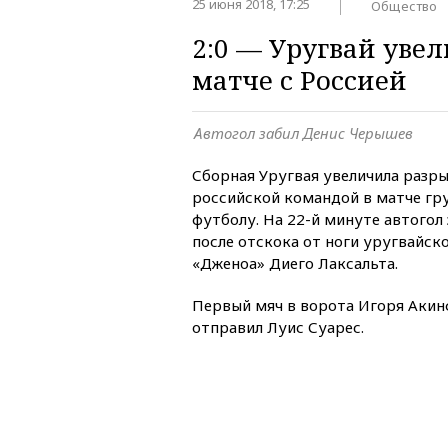
25 июня 2018, 17:25
Общество
2:0 — Уругвай увел
матче с Россией
Автогол забил Денис Черышев
Сборная Уругвая увеличила разрыв
российской командой в матче гр
футболу. На 22-й минуте автого
после отскока от ноги уругвайск
«Дженоа» Диего Лаксальта.
Первый мяч в ворота Игоря Акин
отправил Луис Суарес.