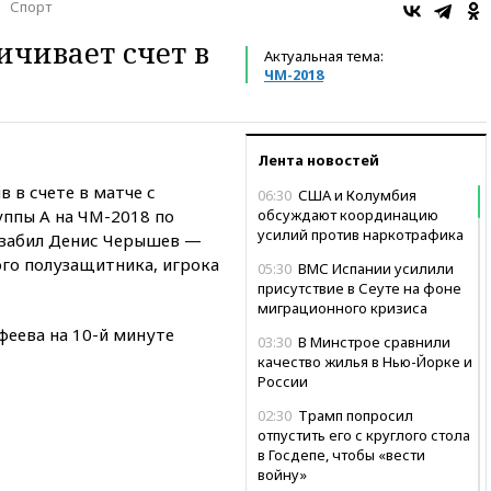
Спорт
ичивает счет в
Актуальная тема:
ЧМ-2018
Лента новостей
 в счете в матче с
06:30
США и Колумбия
уппы А на ЧМ-2018 по
обсуждают координацию
усилий против наркотрафика
л забил Денис Черышев —
ого полузащитника, игрока
05:30
ВМС Испании усилили
присутствие в Сеуте на фоне
миграционного кризиса
феева на 10-й минуте
03:30
В Минстрое сравнили
качество жилья в Нью-Йорке и
России
02:30
Трамп попросил
отпустить его с круглого стола
в Госдепе, чтобы «вести
войну»