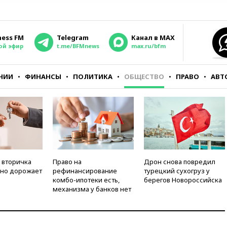
ness FM
Telegram
Канал в MAX
ой эфир
t.me/BFMnews
max.ru/bfm
НИИ
ФИНАНСЫ
ПОЛИТИКА
ОБЩЕСТВО
ПРАВО
АВТ
 вторичка
Право на
Дрон снова повредил
но дорожает
рефинансирование
турецкий сухогруз у
комбо-ипотеки есть,
берегов Новороссийска
механизма у банков нет