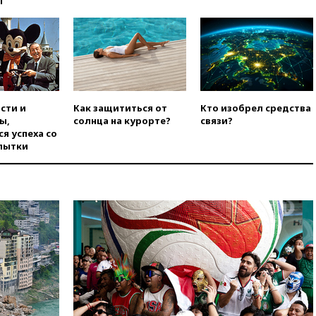
ы
вчера, 20:15
Сенат США
одобрил ужесточение
санкций против России и
Ирана
вчера, 20:00
СК возбудил дело
против журналистки Катерины
Гордеевой о фейках о ВС
сти и
Как защититься от
Кто изобрел средства
России
ы,
солнца на курорте?
связи?
я успеха со
вчера, 19:45
ISU предоставил
пытки
нейтральный статус
фигуристкам Валиевой и
Трусовой
вчера, 19:35
Зеленский
впервые совершил
официальный визит в Сербию
вчера, 19:19
Россиянка
погибла во Французских
Альпах
вчера, 19:00
Открытое
горение на складе в Брянске
ликвидировано