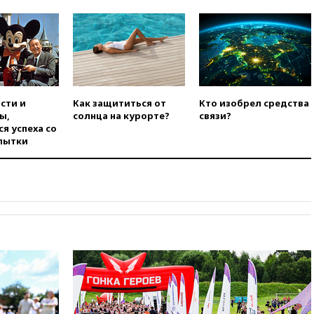
вчера, 22:15
Три человека
получили ножевые ранения
при нападении в Чехии
вчера, 22:00
Путин поручил
выделить средства на новые
РЛС для Белгородской
области
сти и
Как защититься от
Кто изобрел средства
ы,
солнца на курорте?
связи?
вчера, 21:56
The Atlantic: Маск
я успеха со
отказал Украине в
пытки
использовании Starlink для
атак вглубь РФ
вчера, 21:35
После пожара на
складе в Брянске возбудили
уголовное дело
вчера, 21:26
Лидеры сборной
РФ по гимнастике получили
официальный отказ в визах от
Хорватии
вчера, 21:15
Пентагон
опубликовал 16 новых видео с