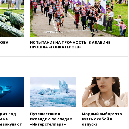
НЛО
вчера, 21:00
На границе
Украины с Польшей скопилось
свыше 6,5 тысячи грузовиков
вчера, 20:53
Швыдкой:
«Интервидение» точно
пройдет в 2026 году
ЛОВА!
ИСПЫТАНИЕ НА ПРОЧНОСТЬ: В АЛАБИНЕ
ПРОШЛА «ГОНКА ГЕРОЕВ»
вчера, 20:45
ПВО за день
сбила еще 75 украинских
беспилотников над Россией
вчера, 20:35
Велосипедист
погиб при атаке FPV-дрона в
Белгородской области
вчера, 20:30
Лидию Невзорову
заочно арестовали по делу о
финансировании
экстремизма
вчера, 20:20
Суд США
одит под
Путешествие в
Модный выбор: что
постановил остановить
м на
Исландию по следам
взять с собой в
строительство бального зала в
ы закупают
«Интерстеллара»
отпуск?
Белом доме