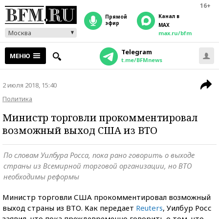
16+
Канал в
прямой
эфир
MAX
Москва
max.ru/bfm
Telegram
МЕНЮ
t.me/BFMnews
2 июля 2018, 15:40
Политика
Министр торговли прокомментировал
возможный выход США из ВТО
По словам Уилбура Росса, пока рано говорить о выходе
страны из Всемирной торговой организации, но ВТО
необходимы реформы
Министр торговли США прокомментировал возможный
выход страны из ВТО. Как передает
Reuters
, Уилбур Росс
заявил, что пока преждевременно говорить о том, что