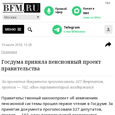
16+
Канал в
прямой
эфир
MAX
Москва
max.ru/bfm
Telegram
МЕНЮ
t.me/BFMnews
19 июля 2018, 13:28
Политика
Госдума приняла пенсионный проект
правительства
За принятие документа проголосовали 327 депутатов,
против — 102, один парламентарий воздержался
Правительственный законопроект об изменениях
пенсионной системы прошел первое чтение в Госдуме. За
принятие документа проголосовали 327 депутатов,
против — 102, один парламентарий воздержался,