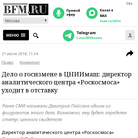
16+
Канал в
прямой
эфир
MAX
Москва
max.ru/bfm
Telegram
МЕНЮ
t.me/BFMnews
21 июля 2018, 11:34
Право
Криминал
Дело о госизмене в ЦНИИмаш: директор
аналитического центра «Роскосмоса»
уходит в отставку
Ранее СМИ называли Дмитрия Пайсона одним из
фигурантов этого дела. Возможно, ему будет определен
статус ценного свидетеля
Директор аналитического центра «Роскосмоса»