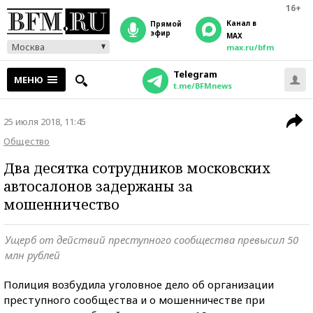
16+
Канал в
прямой
эфир
MAX
Москва
max.ru/bfm
Telegram
МЕНЮ
t.me/BFMnews
25 июля 2018, 11:45
Общество
Два десятка сотрудников московских
автосалонов задержаны за
мошенничество
Ущерб от действий преступного сообщества превысил 50
млн рублей
Полиция возбудила уголовное дело об организации
преступного сообщества и о мошенничестве при