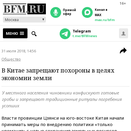
16+
Канал в
прямой
эфир
MAX
Москва
max.ru/bfm
Telegram
МЕНЮ
t.me/BFMnews
31 июля 2018, 14:56
Общество
В Китае запрещают похороны в целях
экономии земли
У местного населения чиновники конфискуют готовые
гробы и запрещают традиционные ритуалы погребения
усопших
Власти провинции Цзянси на юго-востоке Китая начали
принимать меры по внедрению политики «только
кремация» с целью сохранения земельных ресурсов,