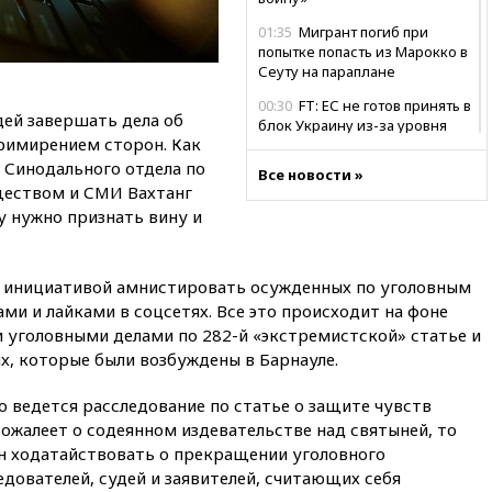
01:35
Мигрант погиб при
попытке попасть из Марокко в
Сеуту на параплане
00:30
FT: ЕС не готов принять в
дей завершать дела об
блок Украину из-за уровня
римирением сторон. Как
коррупции
 Синодального отдела по
Все новости »
вчера, 23:35
Лукашенко
еством и СМИ Вахтанг
объяснил экономическую
у нужно признать вину и
выгоду безвизового режима с
ЕС
вчера, 22:59
На башню
 с инициативой амнистировать осужденных по уголовным
ресторана «Армения» в
ми и лайками в соцсетях. Все это происходит на фоне
Москве вернут утраченную
скульптуру балерины
и уголовными делами по 282-й «экстремистской» статье и
х, которые были возбуждены в Барнауле.
вчера, 22:45
Литовец
протаранил погранпункт при
о ведется расследование по статье о защите чувств
попытке попасть в Россию
ожалеет о содеянном издевательстве над святыней, то
вчера, 22:28
Бессент
н ходатайствовать о прекращении уголовного
анонсировал скорое
дователей, судей и заявителей, считающих себя
соглашение о прекращении