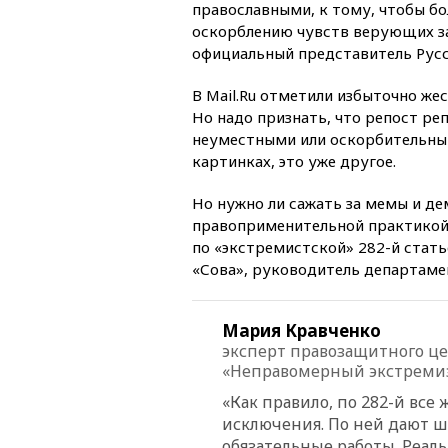
православными, к тому, чтобы бо
оскорблению чувств верующих з
официальный представитель Русс
В Mail.Ru отметили избыточно же
Но надо признать, что репост ре
неуместными или оскорбительными
картинках, это уже другое.
Но нужно ли сажать за мемы и д
правоприменительной практикой в
по «экстремистской» 282-й стат
«Сова», руководитель департам
Мария Кравченко
эксперт правозащитного це
«Неправомерный экстреми
«Как правило, по 282-й все
исключения. По ней дают 
обязательные работы. Реаль