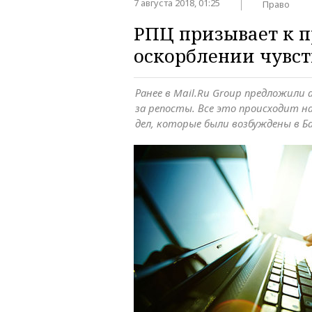
7 августа 2018, 01:25
Право
РПЦ призывает к п
оскорблении чувс
Ранее в Mail.Ru Group предложил
за репосты. Все это происходит н
дел, которые были возбуждены в Б