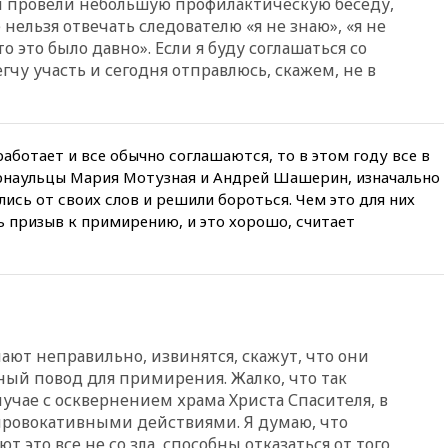
м провели небольшую профилактическую беседу,
Белом доме
 нельзя отвечать следователю «я не знаю», «я не
вчера, 20:15
Сенат США
о это было давно». Если я буду соглашаться со
одобрил ужесточение
егчу участь и сегодня отправлюсь, скажем, не в
санкций против России и
Ирана
вчера, 20:00
СК возбудил дело
против журналистки Катерины
аботает и все обычно соглашаются, то в этом году все в
Гордеевой о фейках о ВС
России
Барнаульцы Мария Мотузная и Андрей Шашерин, изначально
ись от своих слов и решили бороться. Чем это для них
вчера, 19:45
ISU предоставил
ть призыв к примирению, и это хорошо, считает
нейтральный статус
фигуристкам Валиевой и
Трусовой
вчера, 19:35
Зеленский
впервые совершил
официальный визит в Сербию
ают неправильно, извинятся, скажут, что они
вчера, 19:19
Россиянка
погибла во Французских
ный повод для примирения. Жалко, что так
Альпах
лучае с осквернением храма Христа Спасителя, в
провокативными действиями. Я думаю, что
вчера, 19:00
Открытое
 это все не со зла, способны отказаться от того,
горение на складе в Брянске