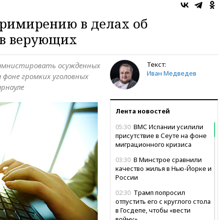
римирению в делах об
тв верующих
Текст:
и амнистировать осужденных
Иван Медведев
а фоне громких уголовных
арнауле
Лента новостей
05:30
ВМС Испании усилили
присутствие в Сеуте на фоне
миграционного кризиса
03:30
В Минстрое сравнили
качество жилья в Нью-Йорке и
России
02:30
Трамп попросил
отпустить его с круглого стола
в Госдепе, чтобы «вести
войну»