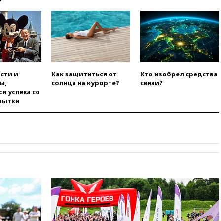
Белгородскую область
вчера, 17:48
Bloomberg:
авиакомпании США обязали
проверить самолеты Boeing на
наличие трещин
вчера, 17:35
В Казани
пятилетний ребенок погиб при
сти и
Как защититься от
Кто изобрел средства
падении из окна десятого
ы,
солнца на курорте?
связи?
этажа
я успеха со
вчера, 17:17
Bloomberg:
пытки
киберкомандование США
расследует серию
самоубийств своих служащих
вчера, 17:00
Сняты
ограничения на полеты в
аэропорту Геленджика
вчера, 16:50
В Братиславе
загорелся крупнейший НПЗ
Slovnaft
вчера, 16:45
«Яблоко» подаст
иск к депутату Госдумы