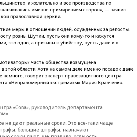
огня США и Ирана
льшинство, а желательно и все производства по
аканчивались именно примирением сторон», — заявил
вчера, 22:15
Три человека
кой православной церкви.
получили ножевые ранения
при нападении в Чехии
сткие меры в отношении людей, осужденных за репосты.
вчера, 22:00
Путин поручил
посту рознь. Шутки, пусть они кому-то и кажутся
выделить средства на новые
, это одно, а призывы к убийству, пусть даже и в
РЛС для Белгородской
области
вчера, 21:56
The Atlantic: Маск
емотиваторы? Часть общества возмущена
отказал Украине в
 этой области. Хотя на самом деле именно посадок даже
использовании Starlink для
атак вглубь РФ
ье немного, говорит эксперт правозащитного центра
ента «Неправомерный экстремизм» Мария Кравченко:
вчера, 21:35
После пожара на
складе в Брянске возбудили
уголовное дело
вчера, 21:26
Лидеры сборной
нтра «Сова», руководитель департамента
РФ по гимнастике получили
зм»
официальный отказ в визах от
Хорватии
 же не дают реальные сроки. Это все-таки чаще
штрафы, большие штрафы, назначают
вчера, 21:15
Пентагон
ные сроки дают, как правило, если есть
опубликовал 16 новых видео с