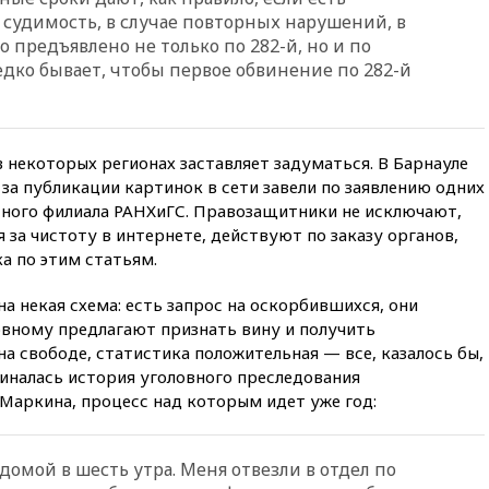
НЛО
судимость, в случае повторных нарушений, в
о предъявлено не только по 282-й, но и по
вчера, 21:00
На границе
едко бывает, чтобы первое обвинение по 282-й
Украины с Польшей скопилось
свыше 6,5 тысячи грузовиков
вчера, 20:53
Швыдкой:
«Интервидение» точно
 некоторых регионах заставляет задуматься. В Барнауле
пройдет в 2026 году
за публикации картинок в сети завели по заявлению одних
вчера, 20:45
ПВО за день
тного филиала РАНХиГС. Правозащитники не исключают,
сбила еще 75 украинских
за чистоту в интернете, действуют по заказу органов,
беспилотников над Россией
а по этим статьям.
вчера, 20:35
Велосипедист
погиб при атаке FPV-дрона в
а некая схема: есть запрос на оскорбившихся, они
Белгородской области
овному предлагают признать вину и получить
вчера, 20:30
Лидию Невзорову
на свободе, статистика положительная — все, казалось бы,
заочно арестовали по делу о
чиналась история уголовного преследования
финансировании
Маркина, процесс над которым идет уже год:
экстремизма
вчера, 20:20
Суд США
постановил остановить
омой в шесть утра. Меня отвезли в отдел по
строительство бального зала в