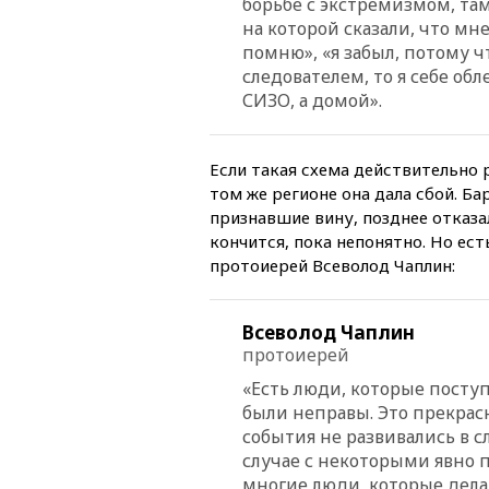
борьбе с экстремизмом, та
на которой сказали, что мне
помню», «я забыл, потому чт
следователем, то я себе обл
СИЗО, а домой».
Если такая схема действительно р
том же регионе она дала сбой. 
признавшие вину, позднее отказал
кончится, пока непонятно. Но ес
протоиерей Всеволод Чаплин:
Всеволод Чаплин
протоиерей
«Есть люди, которые поступ
были неправы. Это прекрас
события не развивались в с
случае с некоторыми явно 
многие люди, которые делают