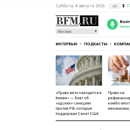
Суббота, 8 августа 2026
$
7
ЦБ
Busi
прям
Москва
ИНТЕРВЬЮ
ПОДКАСТЫ
КОМПА
СТИЛЬ
ТЕСТЫ
«Право вето находится в
Право на
Киеве» — Бовт об
рефинанси
«адских» санкциях
комбо-ипот
против РФ, которые
механизма 
поддержал Сенат США