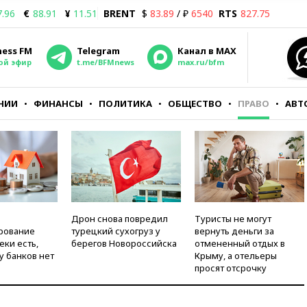
7.96
€
88.91
¥
11.51
BRENT
$
83.89
/ ₽
6540
RTS
827.75
ness FM
Telegram
Канал в MAX
ой эфир
t.me/BFMnews
max.ru/bfm
НИИ
ФИНАНСЫ
ПОЛИТИКА
ОБЩЕСТВО
ПРАВО
АВТ
Дрон снова повредил
Туристы не могут
рование
турецкий сухогруз у
вернуть деньги за
еки есть,
берегов Новороссийска
отмененный отдых в
у банков нет
Крыму, а отельеры
просят отсрочку