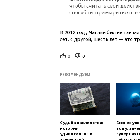
чтобы считать свои дейст
способны примириться с 
В 2012 году Чаплин был не так м
лет, с другой, шесть лет — это т
0
0
РЕКОМЕНДУЕМ:
Судьба наследства:
Бизнес ух
истории
воду: заче
удивительных
суперъяхт
завещаний
субмарин