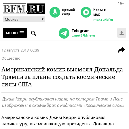
16+
Канал в
прямой
эфир
MAX
Москва
max.ru/bfm
Telegram
МЕНЮ
t.me/BFMnews
12 августа 2018, 06:39
Общество
Американский комик высмеял Дональда
Трампа за планы создать космические
силы США
Джим Керри опубликовал шарж, на котором Трамп и Пенс
изображены в скафандрах с надписями «Космические силы»
Американский комик Джим Керри опубликовал
карикатуру, высмеивающую президента Дональда