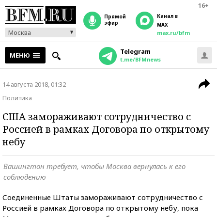
16+
Канал в
прямой
эфир
MAX
Москва
max.ru/bfm
Telegram
МЕНЮ
t.me/BFMnews
14 августа 2018, 01:32
Политика
США замораживают сотрудничество с
Россией в рамках Договора по открытому
небу
Вашингтон требует, чтобы Москва вернулась к его
соблюдению
Соединенные Штаты замораживают сотрудничество с
Россией в рамках Договора по открытому небу, пока