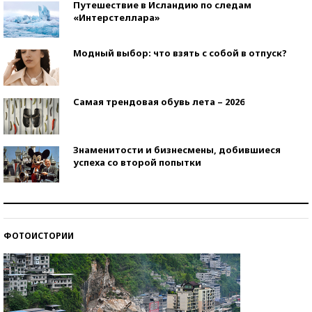
Путешествие в Исландию по следам
«Интерстеллара»
Модный выбор: что взять с собой в отпуск?
Самая трендовая обувь лета – 2026
Знаменитости и бизнесмены, добившиеся
успеха со второй попытки
Как защититься от солнца на курорте?
ФОТОИСТОРИИ
Кто изобрел средства связи?