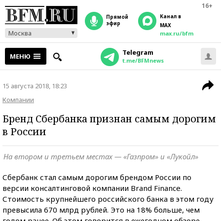
16+
Канал в
прямой
эфир
MAX
Москва
max.ru/bfm
Telegram
МЕНЮ
t.me/BFMnews
15 августа 2018, 18:23
Компании
Бренд Сбербанка признан самым дорогим
в России
На втором и третьем местах — «Газпром» и «Лукойл»
Сбербанк стал самым дорогим брендом России по
версии консалтинговой компании Brand Finance.
Стоимость крупнейшего российского банка в этом году
превысила 670 млрд рублей. Это на 18% больше, чем
годом ранее. Об этом говорится в ежегодном обзоре