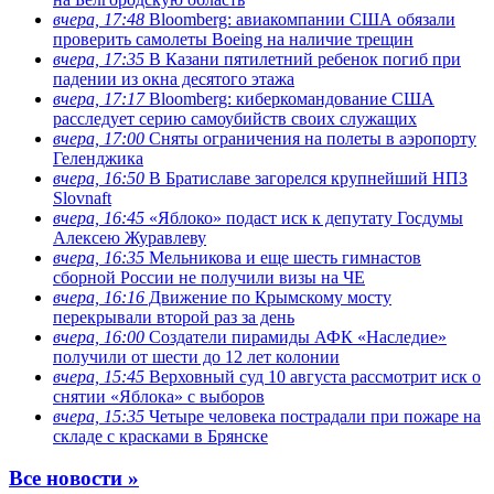
вчера, 17:48
Bloomberg: авиакомпании США обязали
проверить самолеты Boeing на наличие трещин
вчера, 17:35
В Казани пятилетний ребенок погиб при
падении из окна десятого этажа
вчера, 17:17
Bloomberg: киберкомандование США
расследует серию самоубийств своих служащих
вчера, 17:00
Сняты ограничения на полеты в аэропорту
Геленджика
вчера, 16:50
В Братиславе загорелся крупнейший НПЗ
Slovnaft
вчера, 16:45
«Яблоко» подаст иск к депутату Госдумы
Алексею Журавлеву
вчера, 16:35
Мельникова и еще шесть гимнастов
сборной России не получили визы на ЧЕ
вчера, 16:16
Движение по Крымскому мосту
перекрывали второй раз за день
вчера, 16:00
Создатели пирамиды АФК «Наследие»
получили от шести до 12 лет колонии
вчера, 15:45
Верховный суд 10 августа рассмотрит иск о
снятии «Яблока» с выборов
вчера, 15:35
Четыре человека пострадали при пожаре на
складе с красками в Брянске
Все новости »