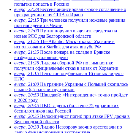
попытке попасть в Россию
вчера, 22:28
Бессент анонсировал скорое соглашение о
прекращении огня США и Ирана
вчера, 22:15
Три человека получили ножевые ранения
при нападении в Чехии
вчера, 22:00
Путин поручил выделить средства на
новые РЛС для Белгородской области
вчера, 21:56
The Atlantic: Маск отказал Украине в
использовании Starlink для атак вглубь РФ
вчера, 21:35
После пожара на складе в Брянске
возбудили уголовное дело
вчера, 21:26
Лидеры сборной РФ по гимнастике
получили официальный отказ в визах от Хорватии
вчера, 21:15
Пентагон опубликовал 16 новых видео с
НЛО
вчера, 21:00
На границе Украины с Польшей скопилось
свыше 6,5 тысячи грузовиков
вчера, 20:53
Швыдкой: «Интервидение» точно пройдет
в 2026 году
вчера, 20:45
ПВО за день сбила еще 75 украинских
беспилотников над Россией
вчера, 20:35
Велосипедист погиб при атаке FPV-дрона в
Белгородской области
вчера, 20:30
Лидию Невзорову заочно арестовали по
делу о финансировании экстремизма