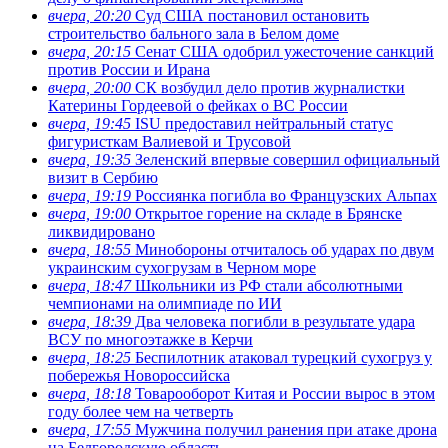
вчера, 20:20
Суд США постановил остановить
строительство бального зала в Белом доме
вчера, 20:15
Сенат США одобрил ужесточение санкций
против России и Ирана
вчера, 20:00
СК возбудил дело против журналистки
Катерины Гордеевой о фейках о ВС России
вчера, 19:45
ISU предоставил нейтральный статус
фигуристкам Валиевой и Трусовой
вчера, 19:35
Зеленский впервые совершил официальный
визит в Сербию
вчера, 19:19
Россиянка погибла во Французских Альпах
вчера, 19:00
Открытое горение на складе в Брянске
ликвидировано
вчера, 18:55
Минобороны отчиталось об ударах по двум
украинским сухогрузам в Черном море
вчера, 18:47
Школьники из РФ стали абсолютными
чемпионами на олимпиаде по ИИ
вчера, 18:39
Два человека погибли в результате удара
ВСУ по многоэтажке в Керчи
вчера, 18:25
Беспилотник атаковал турецкий сухогруз у
побережья Новороссийска
вчера, 18:18
Товарооборот Китая и России вырос в этом
году более чем на четверть
вчера, 17:55
Мужчина получил ранения при атаке дрона
на Белгородскую область