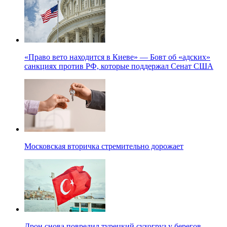
«Право вето находится в Киеве» — Бовт об «адских»
санкциях против РФ, которые поддержал Сенат США
Московская вторичка стремительно дорожает
Дрон снова повредил турецкий сухогруз у берегов