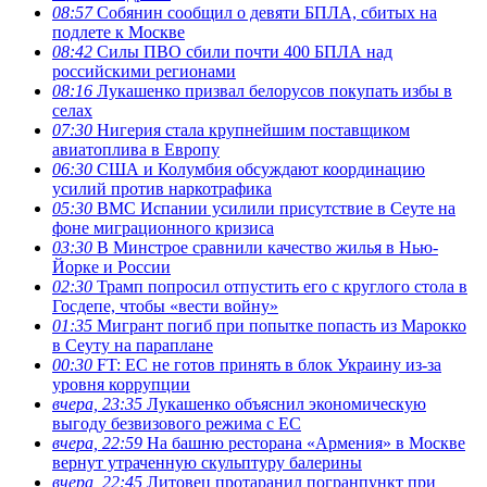
08:57
Собянин сообщил о девяти БПЛА, сбитых на
подлете к Москве
08:42
Силы ПВО сбили почти 400 БПЛА над
российскими регионами
08:16
Лукашенко призвал белорусов покупать избы в
селах
07:30
Нигерия стала крупнейшим поставщиком
авиатоплива в Европу
06:30
США и Колумбия обсуждают координацию
усилий против наркотрафика
05:30
ВМС Испании усилили присутствие в Сеуте на
фоне миграционного кризиса
03:30
В Минстрое сравнили качество жилья в Нью-
Йорке и России
02:30
Трамп попросил отпустить его с круглого стола в
Госдепе, чтобы «вести войну»
01:35
Мигрант погиб при попытке попасть из Марокко
в Сеуту на параплане
00:30
FT: ЕС не готов принять в блок Украину из-за
уровня коррупции
вчера, 23:35
Лукашенко объяснил экономическую
выгоду безвизового режима с ЕС
вчера, 22:59
На башню ресторана «Армения» в Москве
вернут утраченную скульптуру балерины
вчера, 22:45
Литовец протаранил погранпункт при