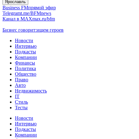
Ярославль
Business FM
прямой эфир
Telegram
t.me/BFMnews
Канал в MAX
max.ru/bfm
Бизнес говорит:
ищем героев
Новости
Интервью
Подкасты
Компании
Финансы
Политика
Общество
Право
Авто
Недвижимость
IT
Стиль
Тесты
Новости
Интервью
Подкасты
Компании