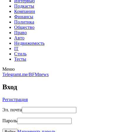
Интервью
Подкасты
Компании
Финансы
Политика
Общество
Право
Авто
Недвижимость
IT
Стиль
Тесты
Меню
Telegram
t.me/BFMnews
Вход
Регистрация
Эл. почта
Пароль
Напомнить пароль
Войти