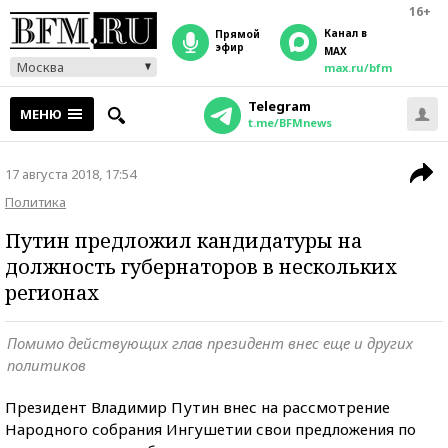
16+
Канал в
прямой
эфир
MAX
Москва
max.ru/bfm
Telegram
МЕНЮ
t.me/BFMnews
17 августа 2018, 17:54
Политика
Путин предложил кандидатуры на
должность губернаторов в нескольких
регионах
Помимо действующих глав президент внес еще и других
политиков
Президент Владимир Путин внес на рассмотрение
Народного собрания Ингушетии свои предложения по