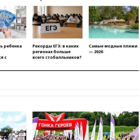
13:16
«Родина» просит
Верховный суд снять «Яблоко»
с выборов
13:11
Путин обсудил с
президентом ОАЭ ситуацию в
Персидском заливе и на
Украине
ть ребенка
Рекорды ЕГЭ: в каких
Самые модные пляжи
13:09
Суд обязал москвичку
регионах больше
— 2026
выселить из квартиры
я с
всего стобалльников?
крокодила, лису и других
животных
12:51
Россия планирует
запустить групповые
безвизовые турпоездки для
Вьетнама
12:36
Экспорт растворимого
кофе из России достиг
рекордных показателей
12:30
Российские войска
взяли под контроль село
Анискино в Харьковской