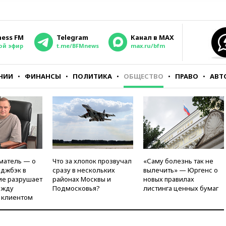
ness FM
Telegram
Канал в MAX
ой эфир
t.me/BFMnews
max.ru/bfm
НИИ
ФИНАНСЫ
ПОЛИТИКА
ОБЩЕСТВО
ПРАВО
АВТ
матель — о
Что за хлопок прозвучал
«Саму болезнь так не
рджбэк в
сразу в нескольких
вылечить» — Юргенс о
ие разрушает
районах Москвы и
новых правилах
ежду
Подмосковья?
листинга ценных бумаг
 клиентом