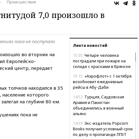
о
Происшествия
нитудой 7,0 произошло в
ениях пока не поступало
Лента новостей
роизошло во вторник на
15:35
Четыре человека
ил Европейско-
пострадали при пожаре на
складе с красками в Брянске
ский центр, передает
15:15
«Аэрофлот» с 1 октября
возобновит ежедневные
рейсы в Абу-Даби
ых толчков находился в 35
, население которого
14:52
Турция, Саудовская
 залегал на глубине 80 км.
Аравия и Пакистан
объединились в военный
альянс
ушениях пока не
14:39
Экс-издатель Popcorn
Books получил условный срок
по делу о пропаганде ЛГБТ