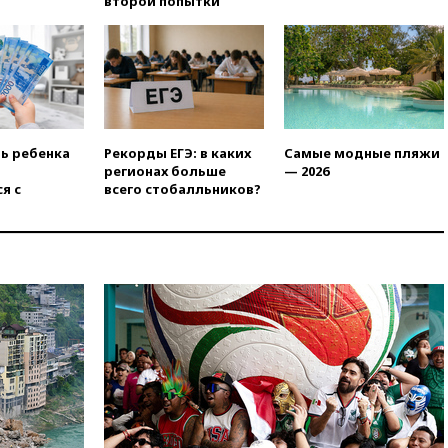
второй попытки
человек
11:19
Россия рассчитывает
заключить безвизовые
соглашения с Индонезией и
Малайзией
11:04
«Ведомости»: на партию
«Яблоко» ополчились
ть ребенка
Рекорды ЕГЭ: в каких
Самые модные пляжи
конкуренты
регионах больше
— 2026
я с
всего стобалльников?
10:59
Торговые центры и кафе
в России могут обязать
раздавать питьевую воду
бесплатно
10:41
Бывшая глава брокера
Mind Money Юлия Хандошко
признала свою вину
10:41
Пашинян: Армения
понимает невозможность
одновременного членства в
ЕС и ЕАЭС
10:21
ФСБ задержала более
20 сотрудников пунктов