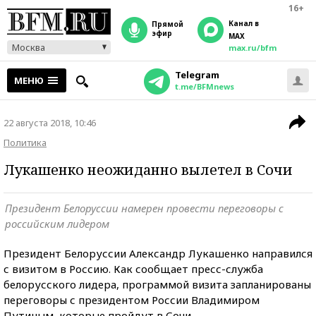
16+
Канал в
прямой
эфир
MAX
Москва
max.ru/bfm
Telegram
МЕНЮ
t.me/BFMnews
22 августа 2018, 10:46
Политика
Лукашенко неожиданно вылетел в Сочи
Президент Белоруссии намерен провести переговоры с
российским лидером
Президент Белоруссии Александр Лукашенко направился
с визитом в Россию. Как сообщает пресс-служба
белорусского лидера, программой визита запланированы
переговоры с президентом России Владимиром
Путиным, которые пройдут в Сочи.